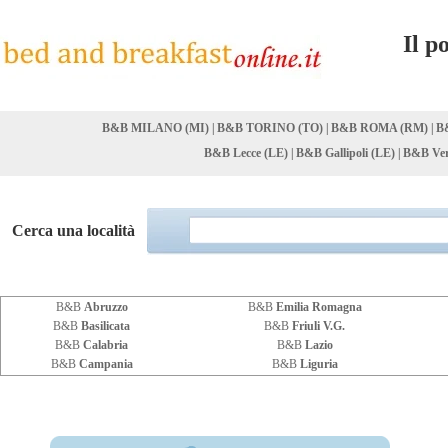
Il p
B&B MILANO (MI)
|
B&B TORINO (TO)
|
B&B ROMA (RM)
|
B
B&B Lecce (LE)
|
B&B Gallipoli (LE)
|
B&B Ver
Cerca una località
B&B
Abruzzo
B&B
Emilia Romagna
B&B
Basilicata
B&B
Friuli V.G.
B&B
Calabria
B&B
Lazio
B&B
Campania
B&B
Liguria