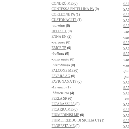
CONDRÒ ME
(0)
SA
CONTESSA ENTELLINA PA
(0)
SA
CORLEONE PA
(1)
SA
CUSTONACI TP
(1)
SA
-cornino
(0)
SA
DELIA CL
(0)
-ca
ENNA EN
(2)
-ma
-pergusa
(0)
SA
ERICE TP
(0)
SA
-ballata
(0)
SA
-casa santa
(0)
-ca
-pizzolungo
(0)
-ca
FALCONE ME
(0)
-pu
FAVARA AG
(0)
-pu
FAVIGNANA TP
(0)
SA
-Levanzo
(1)
SA
-Marettimo
(4)
SA
FERLA SR
(0)
-sa
FICARAZZI PA
(0)
SA
FICARRA ME
(0)
SA
FIUMEDINISI ME
(0)
SA
FIUMEFREDDO DI SICILIA CT
(1)
SA
FLORESTA ME
(0)
SA