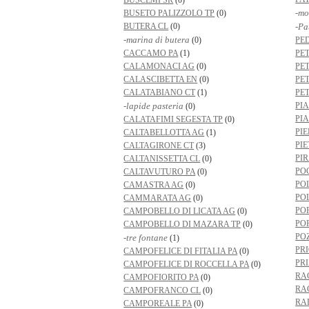
BUSCEMI SR
(0)
-mo
BUSETO PALIZZOLO TP
(0)
BUTERA CL
(0)
-Pa
-marina di butera
(0)
PE
CACCAMO PA
(1)
PE
CALAMONACI AG
(0)
PE
CALASCIBETTA EN
(0)
PE
CALATABIANO CT
(1)
PE
-lapide pasteria
PI
(0)
PI
CALATAFIMI SEGESTA TP
(0)
PI
CALTABELLOTTA AG
(1)
PI
CALTAGIRONE CT
(3)
PI
CALTANISSETTA CL
(0)
PO
CALTAVUTURO PA
(0)
PO
CAMASTRA AG
(0)
PO
CAMMARATA AG
(0)
PO
CAMPOBELLO DI LICATA AG
(0)
PO
CAMPOBELLO DI MAZARA TP
(0)
PO
-tre fontane
(1)
PR
CAMPOFELICE DI FITALIA PA
(0)
PRI
CAMPOFELICE DI ROCCELLA PA
(0)
RA
CAMPOFIORITO PA
(0)
RA
CAMPOFRANCO CL
(0)
RA
CAMPOREALE PA
(0)