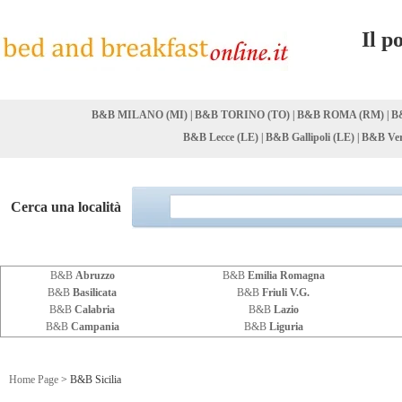
Il p
B&B MILANO (MI)
|
B&B TORINO (TO)
|
B&B ROMA (RM)
|
B
B&B Lecce (LE)
|
B&B Gallipoli (LE)
|
B&B Ver
Cerca una località
B&B
Abruzzo
B&B
Emilia Romagna
B&B
Basilicata
B&B
Friuli V.G.
B&B
Calabria
B&B
Lazio
B&B
Campania
B&B
Liguria
Home Page
> B&B Sicilia