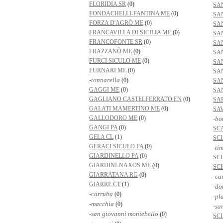
FLORIDIA SR
(0)
SA
FONDACHELLI-FANTINA ME
(0)
SA
FORZA D'AGRÒ ME
(0)
SA
FRANCAVILLA DI SICILIA ME
(0)
SAN
FRANCOFONTE SR
(0)
SA
FRAZZANÒ ME
(0)
SA
FURCI SICULO ME
(0)
SA
FURNARI ME
(0)
SA
-tonnarella
(0)
SA
GAGGI ME
(0)
SA
GAGLIANO CASTELFERRATO EN
(0)
SA
GALATI MAMERTINO ME
(0)
SA
GALLODORO ME
(0)
-bo
GANGI PA
(0)
SC
GELA CL
(1)
SC
GERACI SICULO PA
(0)
-ti
GIARDINELLO PA
(0)
SC
GIARDINI-NAXOS ME
(0)
SCI
GIARRATANA RG
(0)
-ca
GIARRE CT
(1)
-do
-carruba
(0)
-pl
-macchia
(0)
-sa
-san giovanni montebello
(0)
SC