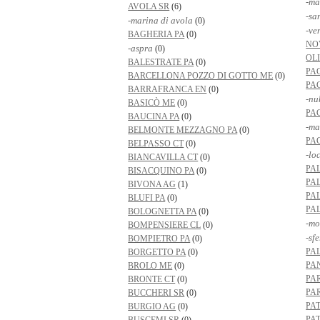
-ma
AVOLA SR
(6)
-sa
-marina di avola
(0)
-ve
BAGHERIA PA
(0)
NO
-aspra
(0)
OL
BALESTRATE PA
(0)
PA
BARCELLONA POZZO DI GOTTO ME
(0)
PA
BARRAFRANCA EN
(0)
-nu
BASICÒ ME
(0)
PA
BAUCINA PA
(0)
-ma
BELMONTE MEZZAGNO PA
(0)
PA
BELPASSO CT
(0)
-lo
BIANCAVILLA CT
(0)
PA
BISACQUINO PA
(0)
PA
BIVONA AG
(1)
PA
BLUFI PA
(0)
PA
BOLOGNETTA PA
(0)
-mo
BOMPENSIERE CL
(0)
-sf
BOMPIETRO PA
(0)
PA
BORGETTO PA
(0)
PA
BROLO ME
(0)
PA
BRONTE CT
(0)
PA
BUCCHERI SR
(0)
PA
BURGIO AG
(0)
PA