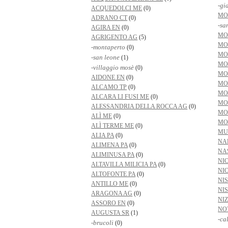
-gi
ACQUEDOLCI ME
(0)
MO
ADRANO CT
(0)
-sa
AGIRA EN
(0)
MO
AGRIGENTO AG
(5)
MO
-montaperto
(0)
MO
-san leone
(1)
MO
-villaggio mosè
(0)
MO
AIDONE EN
(0)
MO
ALCAMO TP
(0)
MO
ALCARA LI FUSI ME
(0)
MO
ALESSANDRIA DELLA ROCCA AG
(0)
MO
ALÌ ME
(0)
MO
ALÌ TERME ME
(0)
MU
ALIA PA
(0)
NA
ALIMENA PA
(0)
NA
ALIMINUSA PA
(0)
NI
ALTAVILLA MILICIA PA
(0)
NI
ALTOFONTE PA
(0)
NI
ANTILLO ME
(0)
NI
ARAGONA AG
(0)
NIZ
ASSORO EN
(0)
NO
AUGUSTA SR
(1)
-ca
-brucoli
(0)