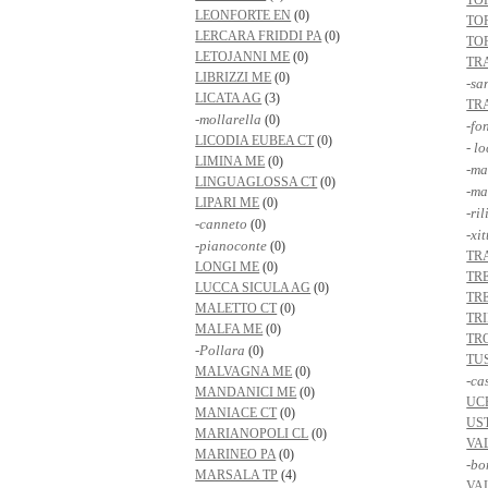
TO
LEONFORTE EN
(0)
TO
LERCARA FRIDDI PA
(0)
TO
LETOJANNI ME
(0)
TR
LIBRIZZI ME
(0)
-sa
LICATA AG
(3)
TR
-mollarella
(0)
-fo
LICODIA EUBEA CT
(0)
- l
LIMINA ME
(0)
-ma
LINGUAGLOSSA CT
(0)
-ma
LIPARI ME
(0)
-ri
-canneto
(0)
-xit
-pianoconte
(0)
TR
LONGI ME
(0)
TR
LUCCA SICULA AG
(0)
TR
MALETTO CT
(0)
TRI
MALFA ME
(0)
TR
-Pollara
(0)
TU
MALVAGNA ME
(0)
-ca
MANDANICI ME
(0)
UC
MANIACE CT
(0)
US
MARIANOPOLI CL
(0)
VA
MARINEO PA
(0)
-bo
MARSALA TP
(4)
VA