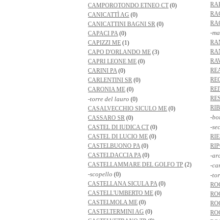
RA
CAMPOROTONDO ETNEO CT
(0)
RA
CANICATTÌ AG
(0)
RA
CANICATTINI BAGNI SR
(0)
-ma
CAPACI PA
(0)
RA
CAPIZZI ME
(1)
RA
CAPO D'ORLANDO ME
(3)
RA
CAPRI LEONE ME
(0)
RE
CARINI PA
(0)
RE
CARLENTINI SR
(0)
RE
CARONIA ME
(0)
RE
-torre del lauro
(0)
RI
CASALVECCHIO SICULO ME
(0)
-bo
CASSARO SR
(0)
-se
CASTEL DI IUDICA CT
(0)
CASTEL DI LUCIO ME
(0)
RIE
CASTELBUONO PA
(0)
RI
CASTELDACCIA PA
(0)
-ar
CASTELLAMMARE DEL GOLFO TP
(2)
-ca
-scopello
(0)
-to
CASTELLANA SICULA PA
(0)
RO
CASTELL'UMBERTO ME
(0)
RO
CASTELMOLA ME
(0)
RO
CASTELTERMINI AG
(0)
RO