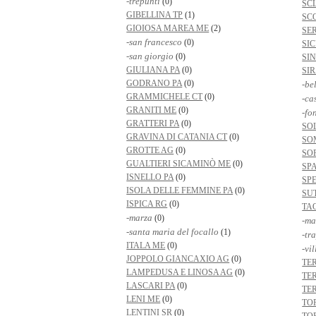
-trepunti
(0)
SC
GIBELLINA TP
(1)
SC
GIOIOSA MAREA ME
(2)
SE
-san francesco
(0)
SI
-san giorgio
(0)
SI
GIULIANA PA
(0)
SI
GODRANO PA
(0)
-be
GRAMMICHELE CT
(0)
-ca
GRANITI ME
(0)
-fo
GRATTERI PA
(0)
SO
GRAVINA DI CATANIA CT
(0)
SO
GROTTE AG
(0)
SO
GUALTIERI SICAMINÒ ME
(0)
SP
ISNELLO PA
(0)
SP
ISOLA DELLE FEMMINE PA
(0)
SU
ISPICA RG
(0)
TA
-marza
(0)
-ma
-santa maria del focallo
(1)
-tr
ITALA ME
(0)
-vi
JOPPOLO GIANCAXIO AG
(0)
TE
LAMPEDUSA E LINOSA AG
(0)
TE
LASCARI PA
(0)
TE
LENI ME
(0)
TO
LENTINI SR
(0)