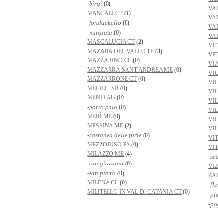
-birgi
(0)
VA
MASCALI CT
(1)
VA
-fondachello
(0)
VA
-nunziata
(0)
VA
MASCALUCIA CT
(2)
VE
MAZARA DEL VALLO TP
(3)
VEN
MAZZARINO CL
(0)
VI
MAZZARRÀ SANT'ANDREA ME
(0)
VIC
MAZZARRONE CT
(0)
VI
MELILLI SR
(0)
VI
MENFI AG
(0)
VI
-porto palo
(0)
VI
MERÌ ME
(0)
VI
MESSINA ME
(2)
VI
-castanea delle furie
(0)
VIT
MEZZOJUSO PA
(0)
VI
MILAZZO ME
(4)
-sco
-san giovanni
(0)
VIZ
-san pietro
(0)
ZA
MILENA CL
(0)
-fle
MILITELLO IN VAL DI CATANIA CT
(0)
-pi
-po