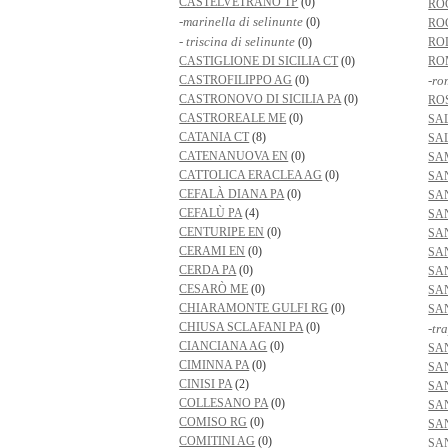
CASTELVETRANO TP
(0)
RO
-marinella di selinunte
(0)
RO
- triscina di selinunte
(0)
ROD
CASTIGLIONE DI SICILIA CT
(0)
RO
CASTROFILIPPO AG
(0)
-ro
CASTRONOVO DI SICILIA PA
(0)
RO
CASTROREALE ME
(0)
SA
CATANIA CT
(8)
SA
CATENANUOVA EN
(0)
SA
CATTOLICA ERACLEA AG
(0)
SA
CEFALÀ DIANA PA
(0)
SA
CEFALÙ PA
(4)
SA
CENTURIPE EN
(0)
SA
CERAMI EN
(0)
SA
CERDA PA
(0)
SA
CESARÒ ME
(0)
SA
CHIARAMONTE GULFI RG
(0)
SA
CHIUSA SCLAFANI PA
(0)
-tr
CIANCIANA AG
(0)
SA
CIMINNA PA
(0)
SA
CINISI PA
(2)
SA
COLLESANO PA
(0)
SA
COMISO RG
(0)
SA
COMITINI AG
(0)
SA