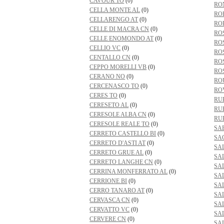
CAVOUR TO
(0)
RO
CELLA MONTE AL
(0)
RO
CELLARENGO AT
(0)
RO
CELLE DI MACRA CN
(0)
RO
CELLE ENOMONDO AT
(0)
RO
CELLIO VC
(0)
RO
CENTALLO CN
(0)
RO
CEPPO MORELLI VB
(0)
RO
CERANO NO
(0)
RO
CERCENASCO TO
(0)
RO
CERES TO
(0)
RU
CERESETO AL
(0)
RU
CERESOLE ALBA CN
(0)
RU
CERESOLE REALE TO
(0)
SA
CERRETO CASTELLO BI
(0)
SA
CERRETO D'ASTI AT
(0)
SAL
CERRETO GRUE AL
(0)
SA
CERRETO LANGHE CN
(0)
SA
CERRINA MONFERRATO AL
(0)
SA
CERRIONE BI
(0)
SA
CERRO TANARO AT
(0)
SA
CERVASCA CN
(0)
SA
CERVATTO VC
(0)
SA
CERVERE CN
(0)
SA