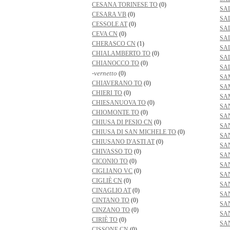
CESANA TORINESE TO
(0)
SA
CESARA VB
(0)
SA
CESSOLE AT
(0)
SA
CEVA CN
(0)
SA
CHERASCO CN
(1)
SA
CHIALAMBERTO TO
(0)
SA
CHIANOCCO TO
(0)
SA
-vernetto
(0)
SA
CHIAVERANO TO
(0)
SA
CHIERI TO
(0)
SA
CHIESANUOVA TO
(0)
SA
CHIOMONTE TO
(0)
SA
CHIUSA DI PESIO CN
(0)
SA
CHIUSA DI SAN MICHELE TO
(0)
SA
CHIUSANO D'ASTI AT
(0)
SA
CHIVASSO TO
(0)
SA
CICONIO TO
(0)
SA
CIGLIANO VC
(0)
SA
CIGLIÈ CN
(0)
SA
CINAGLIO AT
(0)
SA
CINTANO TO
(0)
SA
CINZANO TO
(0)
SA
CIRIÈ TO
(0)
SA
CISSONE CN
(0)