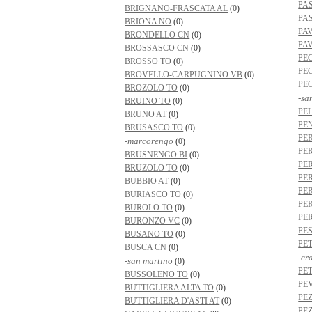
PA
BRIGNANO-FRASCATA AL
(0)
PA
BRIONA NO
(0)
PA
BRONDELLO CN
(0)
PA
BROSSASCO CN
(0)
PE
BROSSO TO
(0)
PE
BROVELLO-CARPUGNINO VB
(0)
PE
BROZOLO TO
(0)
-sa
BRUINO TO
(0)
PE
BRUNO AT
(0)
PE
BRUSASCO TO
(0)
PE
-marcorengo
(0)
PE
BRUSNENGO BI
(0)
PE
BRUZOLO TO
(0)
PE
BUBBIO AT
(0)
PE
BURIASCO TO
(0)
PE
BUROLO TO
(0)
PE
BURONZO VC
(0)
PE
BUSANO TO
(0)
PE
BUSCA CN
(0)
-cr
-san martino
(0)
PE
BUSSOLENO TO
(0)
PE
BUTTIGLIERA ALTA TO
(0)
PE
BUTTIGLIERA D'ASTI AT
(0)
PE