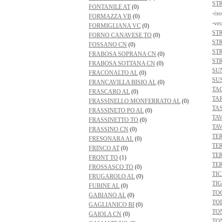
ST
FONTANILE AT
(0)
-is
FORMAZZA VB
(0)
-ve
FORMIGLIANA VC
(0)
ST
FORNO CANAVESE TO
(0)
ST
FOSSANO CN
(0)
ST
FRABOSA SOPRANA CN
(0)
ST
FRABOSA SOTTANA CN
(0)
SU
FRACONALTO AL
(0)
SU
FRANCAVILLA BISIO AL
(0)
TA
FRASCARO AL
(0)
TA
FRASSINELLO MONFERRATO AL
(0)
TA
FRASSINETO PO AL
(0)
TA
FRASSINETTO TO
(0)
TA
FRASSINO CN
(0)
TE
FRESONARA AL
(0)
TE
FRINCO AT
(0)
TE
FRONT TO
(1)
TE
FROSSASCO TO
(0)
TI
FRUGAROLO AL
(0)
TIG
FUBINE AL
(0)
TO
GABIANO AL
(0)
TO
GAGLIANICO BI
(0)
TO
GAIOLA CN
(0)
TO