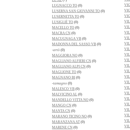
LU AL
(7)
VI
LUGNACCO TO
(0)
VI
LUSERNA SAN GIOVANNI TO
(0)
VI
LUSERNETTA TO
(0)
VI
LUSIGLIÈ TO
(0)
VI
MACELLO TO
(0)
VI
MACRA CN
(0)
VI
MACUGNAGA VB
(0)
VI
MADONNA DEL SASSO VB
(0)
VI
-artò
(0)
VI
MAGGIORA NO
(0)
VI
MAGLIANO ALFIERI CN
(0)
VI
MAGLIANO ALPI CN
(0)
VI
MAGLIONE TO
(0)
VI
MAGNANO BI
(0)
VI
-tamagno
(0)
VI
MALESCO VB
(0)
VI
MALVICINO AL
(0)
VI
MANDELLO VITTA NO
(0)
VI
MANGO CN
(0)
VI
MANTA CN
(0)
VI
MARANO TICINO NO
(0)
VI
MARANZANA AT
(0)
VI
MARENE CN
(0)