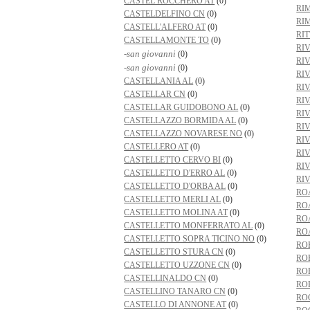
CASTEL ROCCHERO AT
(0)
RI
CASTELDELFINO CN
(0)
RI
CASTELL'ALFERO AT
(0)
RI
CASTELLAMONTE TO
(0)
RIV
-san giovanni
(0)
RI
-san giovanni
(0)
RI
CASTELLANIA AL
(0)
RI
CASTELLAR CN
(0)
RI
CASTELLAR GUIDOBONO AL
(0)
RI
CASTELLAZZO BORMIDA AL
(0)
RI
CASTELLAZZO NOVARESE NO
(0)
RI
CASTELLERO AT
(0)
RI
CASTELLETTO CERVO BI
(0)
RI
CASTELLETTO D'ERRO AL
(0)
RI
CASTELLETTO D'ORBA AL
(0)
RO
CASTELLETTO MERLI AL
(0)
RO
CASTELLETTO MOLINA AT
(0)
RO
CASTELLETTO MONFERRATO AL
(0)
RO
CASTELLETTO SOPRA TICINO NO
(0)
RO
CASTELLETTO STURA CN
(0)
RO
CASTELLETTO UZZONE CN
(0)
RO
CASTELLINALDO CN
(0)
RO
CASTELLINO TANARO CN
(0)
RO
CASTELLO DI ANNONE AT
(0)