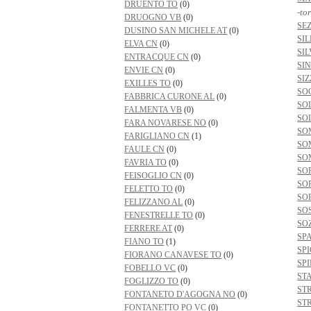
DRUENTO TO
(0)
-to
DRUOGNO VB
(0)
SE
DUSINO SAN MICHELE AT
(0)
SI
ELVA CN
(0)
SI
ENTRACQUE CN
(0)
SI
ENVIE CN
(0)
SI
EXILLES TO
(0)
SO
FABBRICA CURONE AL
(0)
SO
FALMENTA VB
(0)
SO
FARA NOVARESE NO
(0)
SO
FARIGLIANO CN
(1)
SO
FAULE CN
(0)
SO
FAVRIA TO
(0)
SO
FEISOGLIO CN
(0)
SO
FELETTO TO
(0)
SO
FELIZZANO AL
(0)
SO
FENESTRELLE TO
(0)
SO
FERRERE AT
(0)
SP
FIANO TO
(1)
SP
FIORANO CANAVESE TO
(0)
SP
FOBELLO VC
(0)
ST
FOGLIZZO TO
(0)
ST
FONTANETO D'AGOGNA NO
(0)
ST
FONTANETTO PO VC
(0)