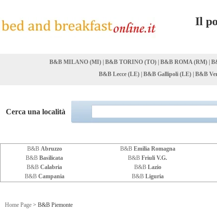
Il p
B&B MILANO (MI)
|
B&B TORINO (TO)
|
B&B ROMA (RM)
|
B
B&B Lecce (LE)
|
B&B Gallipoli (LE)
|
B&B Ver
Cerca una località
B&B
Abruzzo
B&B
Emilia Romagna
B&B
Basilicata
B&B
Friuli V.G.
B&B
Calabria
B&B
Lazio
B&B
Campania
B&B
Liguria
Home Page
> B&B Piemonte