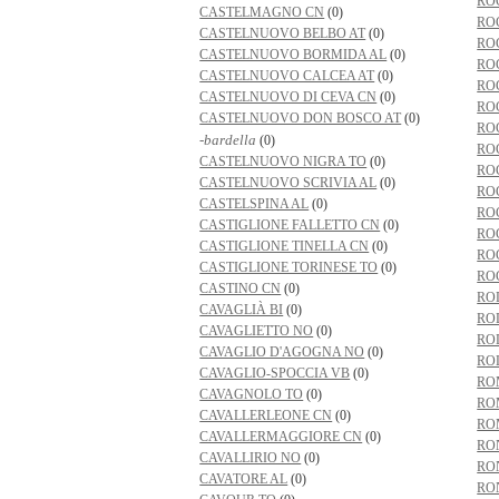
RO
CASTELMAGNO CN
(0)
RO
CASTELNUOVO BELBO AT
(0)
RO
CASTELNUOVO BORMIDA AL
(0)
RO
CASTELNUOVO CALCEA AT
(0)
RO
CASTELNUOVO DI CEVA CN
(0)
RO
CASTELNUOVO DON BOSCO AT
(0)
RO
-bardella
(0)
RO
CASTELNUOVO NIGRA TO
(0)
RO
CASTELNUOVO SCRIVIA AL
(0)
RO
CASTELSPINA AL
(0)
RO
CASTIGLIONE FALLETTO CN
(0)
RO
CASTIGLIONE TINELLA CN
(0)
RO
CASTIGLIONE TORINESE TO
(0)
RO
CASTINO CN
(0)
RO
CAVAGLIÀ BI
(0)
RO
CAVAGLIETTO NO
(0)
RO
CAVAGLIO D'AGOGNA NO
(0)
RO
CAVAGLIO-SPOCCIA VB
(0)
RO
CAVAGNOLO TO
(0)
RO
CAVALLERLEONE CN
(0)
RO
CAVALLERMAGGIORE CN
(0)
RO
CAVALLIRIO NO
(0)
RO
CAVATORE AL
(0)
RO