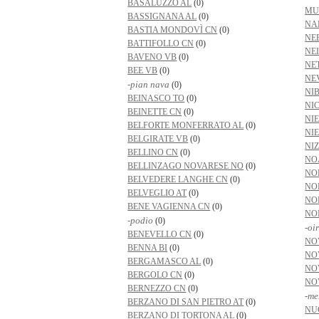
BASALUZZO AL
(0)
MU
BASSIGNANA AL
(0)
NA
BASTIA MONDOVÌ CN
(0)
NE
BATTIFOLLO CN
(0)
NE
BAVENO VB
(0)
NE
BEE VB
(0)
NE
-pian nava
(0)
NI
BEINASCO TO
(0)
NI
BEINETTE CN
(0)
NI
BELFORTE MONFERRATO AL
(0)
NI
BELGIRATE VB
(0)
NI
BELLINO CN
(0)
NO
BELLINZAGO NOVARESE NO
(0)
NO
BELVEDERE LANGHE CN
(0)
NO
BELVEGLIO AT
(0)
NO
BENE VAGIENNA CN
(0)
NO
-podio
(0)
-oi
BENEVELLO CN
(0)
NO
BENNA BI
(0)
NO
BERGAMASCO AL
(0)
NO
BERGOLO CN
(0)
NO
BERNEZZO CN
(0)
-me
BERZANO DI SAN PIETRO AT
(0)
NU
BERZANO DI TORTONA AL
(0)