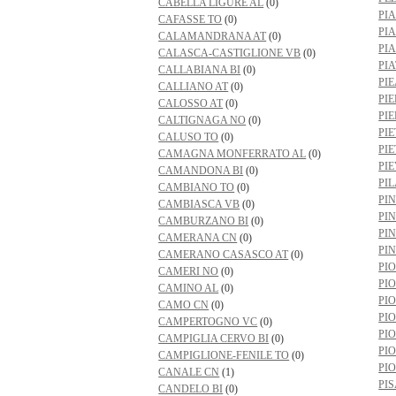
CABELLA LIGURE AL
(0)
PI
CAFASSE TO
(0)
PI
CALAMANDRANA AT
(0)
PI
CALASCA-CASTIGLIONE VB
(0)
PIA
CALLABIANA BI
(0)
PIE
CALLIANO AT
(0)
PI
CALOSSO AT
(0)
PI
CALTIGNAGA NO
(0)
PI
CALUSO TO
(0)
PI
CAMAGNA MONFERRATO AL
(0)
PI
CAMANDONA BI
(0)
PIL
CAMBIANO TO
(0)
PI
CAMBIASCA VB
(0)
PI
CAMBURZANO BI
(0)
PIN
CAMERANA CN
(0)
PI
CAMERANO CASASCO AT
(0)
PI
CAMERI NO
(0)
PI
CAMINO AL
(0)
PI
CAMO CN
(0)
PI
CAMPERTOGNO VC
(0)
PI
CAMPIGLIA CERVO BI
(0)
PI
CAMPIGLIONE-FENILE TO
(0)
PI
CANALE CN
(1)
PI
CANDELO BI
(0)