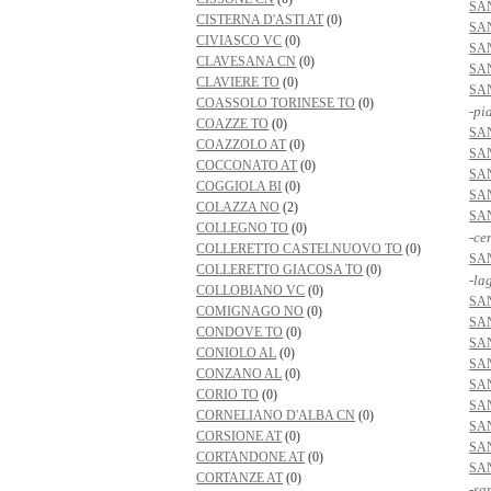
SA
CISTERNA D'ASTI AT
(0)
SA
CIVIASCO VC
(0)
SA
CLAVESANA CN
(0)
SA
CLAVIERE TO
(0)
SA
COASSOLO TORINESE TO
(0)
-pi
COAZZE TO
(0)
SA
COAZZOLO AT
(0)
SA
COCCONATO AT
(0)
SA
COGGIOLA BI
(0)
SA
COLAZZA NO
(2)
SA
COLLEGNO TO
(0)
-ce
COLLERETTO CASTELNUOVO TO
(0)
SA
COLLERETTO GIACOSA TO
(0)
-la
COLLOBIANO VC
(0)
SA
COMIGNAGO NO
(0)
SA
CONDOVE TO
(0)
SA
CONIOLO AL
(0)
SA
CONZANO AL
(0)
SA
CORIO TO
(0)
SA
CORNELIANO D'ALBA CN
(0)
SA
CORSIONE AT
(0)
SA
CORTANDONE AT
(0)
SA
CORTANZE AT
(0)
-sa