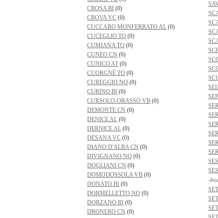
SA
CROSA BI
(0)
SC
CROVA VC
(0)
SC
CUCCARO MONFERRATO AL
(0)
SC
CUCEGLIO TO
(0)
SC
CUMIANA TO
(0)
SC
CUNEO CN
(0)
SC
CUNICO AT
(0)
SC
CUORGNÈ TO
(0)
SC
CUREGGIO NO
(0)
SE
CURINO BI
(0)
SE
CURSOLO-ORASSO VB
(0)
SE
DEMONTE CN
(0)
SE
DENICE AL
(0)
SE
DERNICE AL
(0)
SE
DESANA VC
(0)
SE
DIANO D'ALBA CN
(0)
SE
DIVIGNANO NO
(0)
SE
DOGLIANI CN
(0)
SE
DOMODOSSOLA VB
(0)
-bo
DONATO BI
(0)
SE
DORMELLETTO NO
(0)
SE
DORZANO BI
(0)
SE
DRONERO CN
(0)
SE