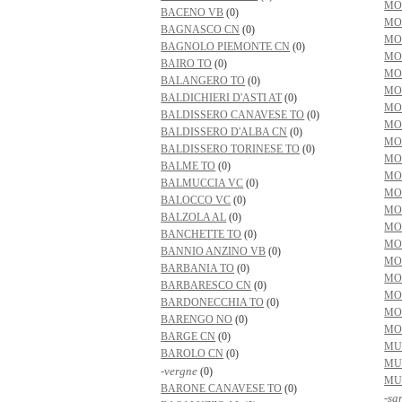
MO
BACENO VB
(0)
MO
BAGNASCO CN
(0)
MO
BAGNOLO PIEMONTE CN
(0)
MO
BAIRO TO
(0)
MO
BALANGERO TO
(0)
MO
BALDICHIERI D'ASTI AT
(0)
MO
BALDISSERO CANAVESE TO
(0)
MO
BALDISSERO D'ALBA CN
(0)
MO
BALDISSERO TORINESE TO
(0)
MO
BALME TO
(0)
MO
BALMUCCIA VC
(0)
MO
BALOCCO VC
(0)
MO
BALZOLA AL
(0)
MO
BANCHETTE TO
(0)
MO
BANNIO ANZINO VB
(0)
MO
BARBANIA TO
(0)
MO
BARBARESCO CN
(0)
MO
BARDONECCHIA TO
(0)
MO
BARENGO NO
(0)
MO
BARGE CN
(0)
MU
BAROLO CN
(0)
MU
-vergne
(0)
MU
BARONE CANAVESE TO
(0)
-sa