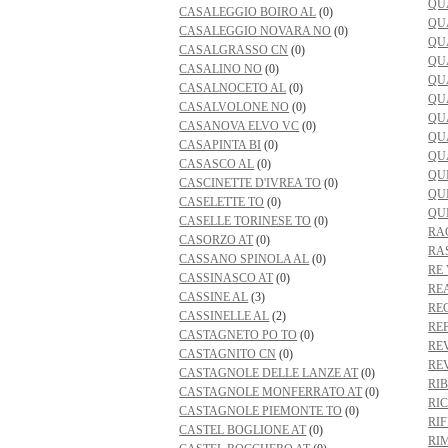
QU
CASALEGGIO BOIRO AL
(0)
QU
CASALEGGIO NOVARA NO
(0)
QU
CASALGRASSO CN
(0)
QU
CASALINO NO
(0)
QU
CASALNOCETO AL
(0)
QU
CASALVOLONE NO
(0)
QU
CASANOVA ELVO VC
(0)
QU
CASAPINTA BI
(0)
QU
CASASCO AL
(0)
QU
CASCINETTE D'IVREA TO
(0)
QU
CASELETTE TO
(0)
QU
CASELLE TORINESE TO
(0)
RA
CASORZO AT
(0)
RA
CASSANO SPINOLA AL
(0)
RE
CASSINASCO AT
(0)
RE
CASSINE AL
(3)
RE
CASSINELLE AL
(2)
RE
CASTAGNETO PO TO
(0)
RE
CASTAGNITO CN
(0)
RE
CASTAGNOLE DELLE LANZE AT
(0)
RI
CASTAGNOLE MONFERRATO AT
(0)
RI
CASTAGNOLE PIEMONTE TO
(0)
RI
CASTEL BOGLIONE AT
(0)
RI