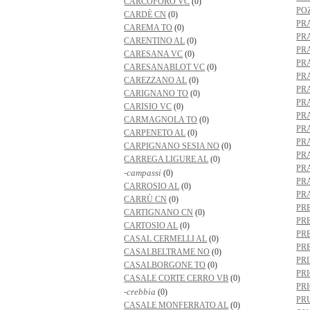
CARCOFORO VC
(0)
PO
CARDÈ CN
(0)
PR
CAREMA TO
(0)
PR
CARENTINO AL
(0)
PR
CARESANA VC
(0)
PR
CARESANABLOT VC
(0)
PR
CAREZZANO AL
(0)
PR
CARIGNANO TO
(0)
PR
CARISIO VC
(0)
PR
CARMAGNOLA TO
(0)
PR
CARPENETO AL
(0)
PR
CARPIGNANO SESIA NO
(0)
PR
CARREGA LIGURE AL
(0)
PR
-campassi
(0)
PR
CARROSIO AL
(0)
PR
CARRÙ CN
(0)
PR
CARTIGNANO CN
(0)
PR
CARTOSIO AL
(0)
PR
CASAL CERMELLI AL
(0)
PR
CASALBELTRAME NO
(0)
PR
CASALBORGONE TO
(0)
PR
CASALE CORTE CERRO VB
(0)
PR
-crebbia
(0)
PR
CASALE MONFERRATO AL
(0)