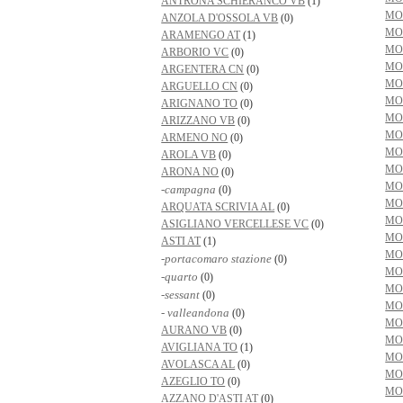
ANTRONA SCHIERANCO VB
(1)
MO
ANZOLA D'OSSOLA VB
(0)
MO
ARAMENGO AT
(1)
MO
ARBORIO VC
(0)
MO
ARGENTERA CN
(0)
MO
ARGUELLO CN
(0)
MO
ARIGNANO TO
(0)
MO
ARIZZANO VB
(0)
MO
ARMENO NO
(0)
MO
AROLA VB
(0)
MO
ARONA NO
(0)
MO
-campagna
(0)
MO
ARQUATA SCRIVIA AL
(0)
MO
ASIGLIANO VERCELLESE VC
(0)
MO
ASTI AT
(1)
MO
-portacomaro stazione
(0)
MO
-quarto
(0)
MO
-sessant
(0)
MO
- valleandona
(0)
MO
AURANO VB
(0)
MO
AVIGLIANA TO
(1)
MO
AVOLASCA AL
(0)
MO
AZEGLIO TO
(0)
MO
AZZANO D'ASTI AT
(0)