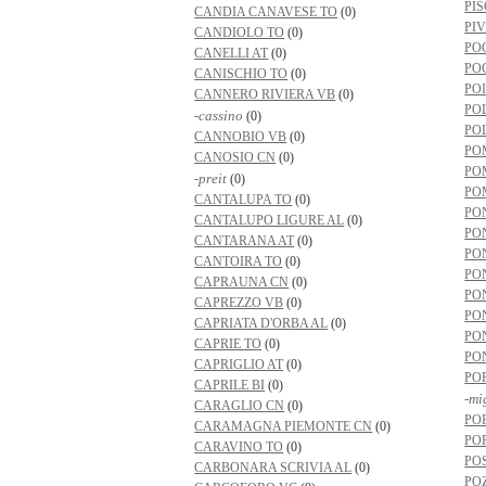
PI
CANDIA CANAVESE TO
(0)
PI
CANDIOLO TO
(0)
PO
CANELLI AT
(0)
PO
CANISCHIO TO
(0)
PO
CANNERO RIVIERA VB
(0)
PO
-cassino
(0)
PO
CANNOBIO VB
(0)
PO
CANOSIO CN
(0)
PO
-preit
(0)
PO
CANTALUPA TO
(0)
PO
CANTALUPO LIGURE AL
(0)
PO
CANTARANA AT
(0)
PO
CANTOIRA TO
(0)
PO
CAPRAUNA CN
(0)
PO
CAPREZZO VB
(0)
PO
CAPRIATA D'ORBA AL
(0)
PO
CAPRIE TO
(0)
PO
CAPRIGLIO AT
(0)
PO
CAPRILE BI
(0)
-mi
CARAGLIO CN
(0)
PO
CARAMAGNA PIEMONTE CN
(0)
PO
CARAVINO TO
(0)
PO
CARBONARA SCRIVIA AL
(0)
PO