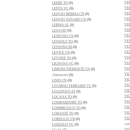
VE
LEMIE TO
(0)
VE
LENTA VC
(0)
VE
LEQUIO BERRIA CN
(0)
VE
LEQUIO TANARO CN
(0)
VE
LERMA AL
(0)
VE
LESA NO
(0)
VE
LESEGNO CN
(0)
VE
LESSOLO TO
(0)
VE
LESSONA BI
(0)
VE
LEVICE CN
(0)
VI
LEVONE TO
(0)
VI
LIGNANA VC
(0)
VIA
LIMONE PIEMONTE CN
(0)
VI
-limonetto
(0)
VI
LISIO CN
(0)
VI
LIVORNO FERRARIS VC
(0)
VI
LOAZZOLO AT
(0)
VI
LOCANA TO
(0)
VI
LOMBARDORE TO
(0)
VIG
LOMBRIASCO TO
(0)
VI
LORANZÈ TO
(0)
VI
LOREGLIA VB
(0)
-va
LOZZOLO VC
(0)
VI