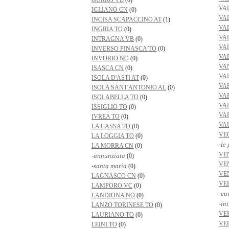
GURRO VB
(0)
VA
IGLIANO CN
(0)
VA
INCISA SCAPACCINO AT
(1)
VA
INGRIA TO
(0)
VA
INTRAGNA VB
(0)
VA
INVERSO PINASCA TO
(0)
VA
INVORIO NO
(0)
VA
ISASCA CN
(0)
VA
ISOLA D'ASTI AT
(0)
VA
ISOLA SANT'ANTONIO AL
(0)
VA
ISOLABELLA TO
(0)
VA
ISSIGLIO TO
(0)
VA
IVREA TO
(0)
VA
LA CASSA TO
(0)
VE
LA LOGGIA TO
(0)
-le
LA MORRA CN
(0)
VE
-annunziata
(0)
VE
-santa maria
(0)
VE
LAGNASCO CN
(0)
VE
LAMPORO VC
(0)
-ca
LANDIONA NO
(0)
-in
LANZO TORINESE TO
(0)
VE
LAURIANO TO
(0)
VE
LEINI TO
(0)