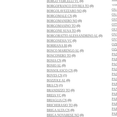
BORGO VERCELLI VC
(0)
-co
BORGOFRANCO D'IVREA TO
(0)
OS
BORGOLAVEZZARO NO
(0)
OS
BORGOMALE CN
(0)
OS
BORGOMANERO NO
(0)
OT
BORGOMASINO TO
(0)
OU
BORGONE SUSA TO
(0)
OV
BORGORATTO ALESSANDRINO AL
(0)
OV
BORGOSESIA VC
(0)
OZ
BORRIANA BI
(0)
OZ
BOSCO MARENGO AL
(0)
PA
BOSCONERO TO
(0)
PA
BOSIA CN
(0)
PA
BOSIO AL
(0)
PA
BOSSOLASCO CN
(0)
PA
BOVES CN
(1)
PA
BOZZOLE AL
(0)
PA
BRA CN
(1)
PA
BRANDIZZO TO
(0)
PA
BREIA VC
(0)
PA
BRIAGLIA CN
(0)
PA
BRICHERASIO TO
(0)
PA
BRIGA ALTA CN
(0)
PA
BRIGA NOVARESE NO
(0)