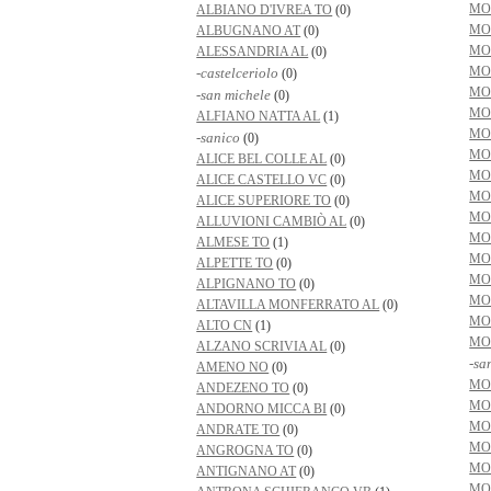
MO
ALBIANO D'IVREA TO
(0)
MO
ALBUGNANO AT
(0)
MO
ALESSANDRIA AL
(0)
MO
-castelceriolo
(0)
MO
-san michele
(0)
MO
ALFIANO NATTA AL
(1)
MO
-sanico
(0)
MO
ALICE BEL COLLE AL
(0)
MO
ALICE CASTELLO VC
(0)
MO
ALICE SUPERIORE TO
(0)
MO
ALLUVIONI CAMBIÒ AL
(0)
MO
ALMESE TO
(1)
MO
ALPETTE TO
(0)
MO
ALPIGNANO TO
(0)
MO
ALTAVILLA MONFERRATO AL
(0)
MO
ALTO CN
(1)
MO
ALZANO SCRIVIA AL
(0)
-sa
AMENO NO
(0)
MO
ANDEZENO TO
(0)
MO
ANDORNO MICCA BI
(0)
MO
ANDRATE TO
(0)
MO
ANGROGNA TO
(0)
MO
ANTIGNANO AT
(0)
MO