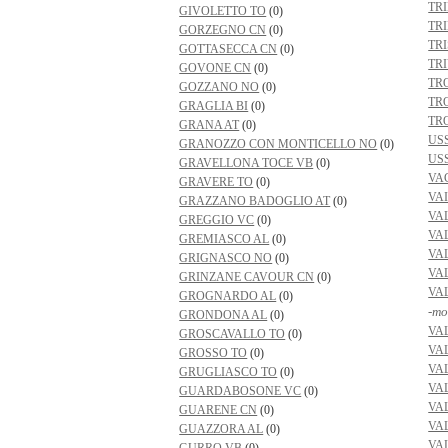
TR
GIVOLETTO TO
(0)
TR
GORZEGNO CN
(0)
TR
GOTTASECCA CN
(0)
TR
GOVONE CN
(0)
TR
GOZZANO NO
(0)
TR
GRAGLIA BI
(0)
TR
GRANA AT
(0)
US
GRANOZZO CON MONTICELLO NO
(0)
US
GRAVELLONA TOCE VB
(0)
VA
GRAVERE TO
(0)
VAI
GRAZZANO BADOGLIO AT
(0)
VA
GREGGIO VC
(0)
VA
GREMIASCO AL
(0)
VA
GRIGNASCO NO
(0)
VA
GRINZANE CAVOUR CN
(0)
VA
GROGNARDO AL
(0)
-mo
GRONDONA AL
(0)
VA
GROSCAVALLO TO
(0)
VA
GROSSO TO
(0)
VA
GRUGLIASCO TO
(0)
VA
GUARDABOSONE VC
(0)
VA
GUARENE CN
(0)
VA
GUAZZORA AL
(0)
VA