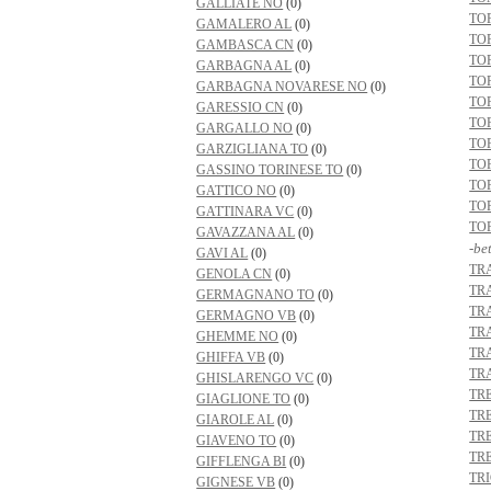
GALLIATE NO
(0)
TO
GAMALERO AL
(0)
TO
GAMBASCA CN
(0)
TO
GARBAGNA AL
(0)
TO
GARBAGNA NOVARESE NO
(0)
TO
GARESSIO CN
(0)
TO
GARGALLO NO
(0)
TO
GARZIGLIANA TO
(0)
TO
GASSINO TORINESE TO
(0)
TO
GATTICO NO
(0)
TO
GATTINARA VC
(0)
TO
GAVAZZANA AL
(0)
-be
GAVI AL
(0)
TR
GENOLA CN
(0)
TR
GERMAGNANO TO
(0)
TR
GERMAGNO VB
(0)
TR
GHEMME NO
(0)
TR
GHIFFA VB
(0)
TR
GHISLARENGO VC
(0)
TR
GIAGLIONE TO
(0)
TR
GIAROLE AL
(0)
TR
GIAVENO TO
(0)
TR
GIFFLENGA BI
(0)
TR
GIGNESE VB
(0)