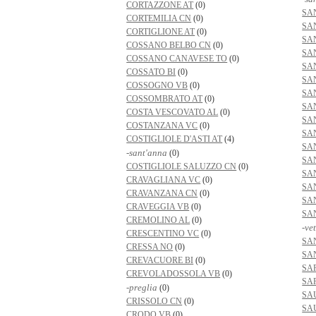
CORTAZZONE AT
(0)
SA
CORTEMILIA CN
(0)
SA
CORTIGLIONE AT
(0)
SA
COSSANO BELBO CN
(0)
SA
COSSANO CANAVESE TO
(0)
SA
COSSATO BI
(0)
SA
COSSOGNO VB
(0)
SA
COSSOMBRATO AT
(0)
SA
COSTA VESCOVATO AL
(0)
SA
COSTANZANA VC
(0)
SA
COSTIGLIOLE D'ASTI AT
(4)
SA
-sant'anna
(0)
SA
COSTIGLIOLE SALUZZO CN
(0)
SA
CRAVAGLIANA VC
(0)
SA
CRAVANZANA CN
(0)
SA
CRAVEGGIA VB
(0)
SA
CREMOLINO AL
(0)
-ve
CRESCENTINO VC
(0)
SA
CRESSA NO
(0)
SA
CREVACUORE BI
(0)
SA
CREVOLADOSSOLA VB
(0)
SA
-preglia
(0)
SA
CRISSOLO CN
(0)
SA
CRODO VB
(0)