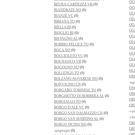
OC
BEURA-CARDEZZA VB
(0)
OC
BIANDRATE NO
(0)
OC
BIANZÈ VC
(0)
OD
BIBIANA TO
(0)
OD
BIELLA BI
(0)
OG
BIOGLIO BI
(0)
OG
BISTAGNO AL
(0)
OL
BOBBIO PELLICE TO
(0)
OL
BOCA NO
(0)
OL
BOCCIOLETO VC
(0)
OL
BOGNANCO VB
(0)
OL
BOGOGNO NO
(0)
OL
BOLLENGO TO
(0)
OM
BOLZANO NOVARESE NO
(0)
-ag
BONVICINO CN
(0)
ON
BORGARO TORINESE TO
(0)
OR
BORGHETTO DI BORBERA AL
(0)
OR
BORGIALLO TO
(0)
OR
BORGO D'ALE VC
(0)
-ca
BORGO SAN DALMAZZO CN
(0)
-ch
BORGO SAN MARTINO AL
(0)
OR
BORGO TICINO NO
(0)
OR
-gagnago
(0)
OR