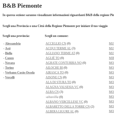
B&B Piemonte
In questa sezione saranno visualizzate informazioni riguardanti B&B della regione P
Scegli una Provincia o una Città della Regione Piemonte per iniziare il tuo viaggio
Scegli una provincia:
Scegli un comune:
-
Alessandria
ACCEGLIO CN
(0)
MI
-
Asti
ACQUI TERME AL
(3)
MI
-
Biella
AGLIANO TERME AT
(0)
MI
-
Cuneo
AGLIÈ TO
(0)
MI
-
Novara
AGRATE CONTURBIA NO
(0)
MO
-
Torino
AILOCHE BI
(0)
MO
-
Verbano-Cusio-Ossola
AIRASCA TO
(0)
MO
-
Vercelli
AISONE CN
(0)
MO
ALA DI STURA TO
(0)
MO
ALAGNA VALSESIA VC
(0)
MO
ALBA CN
(3)
MO
-altavilla
MO
(0)
MO
ALBANO VERCELLESE VC
(0)
MO
ALBARETTO DELLA TORRE CN
(2)
MO
ALBERA LIGURE AL
(0)