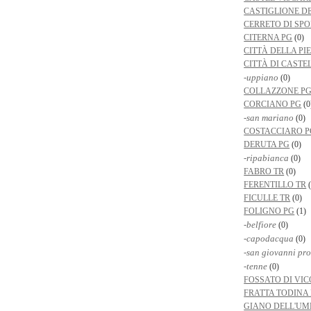
CASTIGLIONE D
CERRETO DI SPO
CITERNA PG
(0)
CITTÀ DELLA PI
CITTÀ DI CASTE
-uppiano
(0)
COLLAZZONE P
CORCIANO PG
(0
-san mariano
(0)
COSTACCIARO P
DERUTA PG
(0)
-ripabianca
(0)
FABRO TR
(0)
FERENTILLO TR
(
FICULLE TR
(0)
FOLIGNO PG
(1)
-belfiore
(0)
-capodacqua
(0)
-san giovanni pr
-tenne
(0)
FOSSATO DI VIC
FRATTA TODINA
GIANO DELL'UM