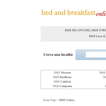
B&B MILANO (MI)
|
B&B TORI
B&B Lecce (L
Cerca una località
B&B
Abruzzo
B&B
B&B
Basilicata
B
B&B
Calabria
B&B
Campania
Home Page
> B&B Umbria