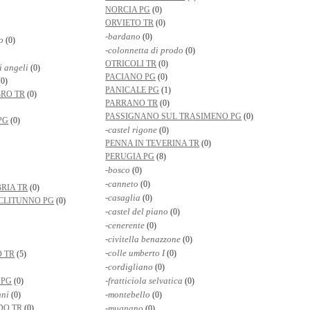
NORCIA PG
(0)
ORVIETO TR
(0)
-bardano
(0)
o
(0)
-colonnetta di prodo
(0)
OTRICOLI TR
(0)
i angeli
(0)
PACIANO PG
(0)
0)
PANICALE PG
(1)
RO TR
(0)
PARRANO TR
(0)
PASSIGNANO SUL TRASIMENO PG
(0)
PG
(0)
-castel rigone
(0)
PENNA IN TEVERINA TR
(0)
PERUGIA PG
(8)
-bosco
(0)
-canneto
(0)
RIA TR
(0)
-casaglia
(0)
CLITUNNO PG
(0)
-castel del piano
(0)
-cenerente
(0)
-civitella benazzone
(0)
-colle umberto I
(0)
O TR
(5)
-cordigliano
(0)
-fratticiola selvatica
 PG
(0)
(0)
nni
-montebello
(0)
(0)
DO TR
(0)
-mugnano
(0)