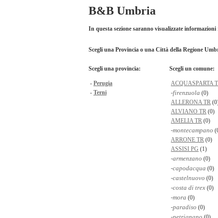
B&B Umbria
In questa sezione saranno visualizzate informazion
Scegli una Provincia o una Città della Regione Umbria
Scegli una provincia:
Scegli un comune:
-
Perugia
ACQUASPARTA 
-
Terni
-firenzuola
(0)
ALLERONA TR
(0
ALVIANO TR
(0)
AMELIA TR
(0)
-montecampano
(
ARRONE TR
(0)
ASSISI PG
(1)
-armenzano
(0)
-capodacqua
(0)
-castelnuovo
(0)
-costa di trex
(0)
-mora
(0)
-paradiso
(0)
-petrignano
(0)