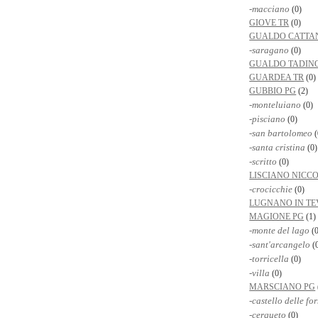
-macciano
(0)
GIOVE TR
(0)
GUALDO CATTA
-saragano
(0)
GUALDO TADIN
GUARDEA TR
(0)
GUBBIO PG
(2)
-monteluiano
(0)
-pisciano
(0)
-san bartolomeo
(
-santa cristina
(0)
-scritto
(0)
LISCIANO NICC
-crocicchie
(0)
LUGNANO IN TE
MAGIONE PG
(1)
-monte del lago
(0
-sant'arcangelo
(
-torricella
(0)
-villa
(0)
MARSCIANO PG
-castello delle fo
-cerqueto
(0)