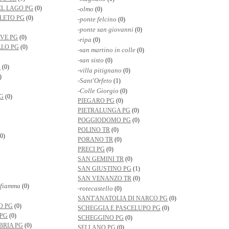
EL LAGO PG
(0)
-olmo
(0)
LETO PG
(0)
-ponte felcino
(0)
-ponte san giovanni
(0)
EVE PG
(0)
-ripa
(0)
LLO PG
(0)
-san martino in colle
(0)
-san sisto
(0)
G
(0)
-villa pitignano
(0)
)
-Sant'Orfeto
(1)
-Colle Giorgio
(0)
G
(0)
PIEGARO PG
(0)
PIETRALUNGA PG
(0)
POGGIODOMO PG
(0)
POLINO TR
(0)
0)
PORANO TR
(0)
PRECI PG
(0)
SAN GEMINI TR
(0)
SAN GIUSTINO PG
(1)
SAN VENANZO TR
(0)
ofiamma
(0)
-rotecastello
(0)
SANT'ANATOLIA DI NARCO PG
(0)
O PG
(0)
SCHEGGIA E PASCELUPO PG
(0)
 PG
(0)
SCHEGGINO PG
(0)
BRIA PG
(0)
SELLANO PG
(0)