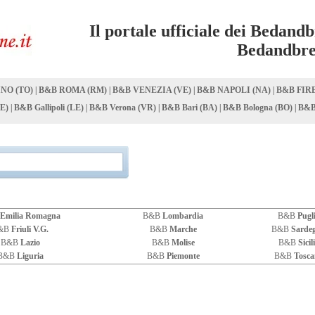
Il portale ufficiale dei Bedandb
Bedandbre
NO (TO)
|
B&B ROMA (RM)
|
B&B VENEZIA (VE)
|
B&B NAPOLI (NA)
|
B&B FIRE
E)
|
B&B Gallipoli (LE)
|
B&B Verona (VR)
|
B&B Bari (BA)
|
B&B Bologna (BO)
|
B&B
Emilia Romagna
B&B
Lombardia
B&B
Pugl
&B
Friuli V.G.
B&B
Marche
B&B
Sarde
B&B
Lazio
B&B
Molise
B&B
Sicil
B&B
Liguria
B&B
Piemonte
B&B
Tosca