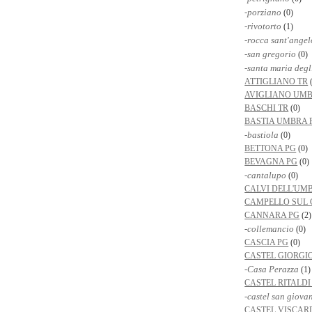
-porziano
(0)
-rivotorto
(1)
-rocca sant'angel
-san gregorio
(0)
-santa maria degl
ATTIGLIANO TR
(
AVIGLIANO UMB
BASCHI TR
(0)
BASTIA UMBRA 
-bastiola
(0)
BETTONA PG
(0)
BEVAGNA PG
(0)
-cantalupo
(0)
CALVI DELL'UMB
CAMPELLO SUL 
CANNARA PG
(2)
-collemancio
(0)
CASCIA PG
(0)
CASTEL GIORGI
-Casa Perazza
(1)
CASTEL RITALDI
-castel san giova
CASTEL VISCAR