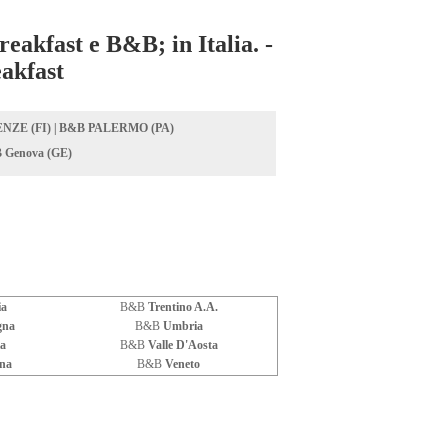
reakfast e B&B; in Italia. -
akfast
NZE (FI)
|
B&B PALERMO (PA)
 Genova (GE)
ia
B&B
Trentino A.A.
gna
B&B
Umbria
ia
B&B
Valle D'Aosta
na
B&B
Veneto