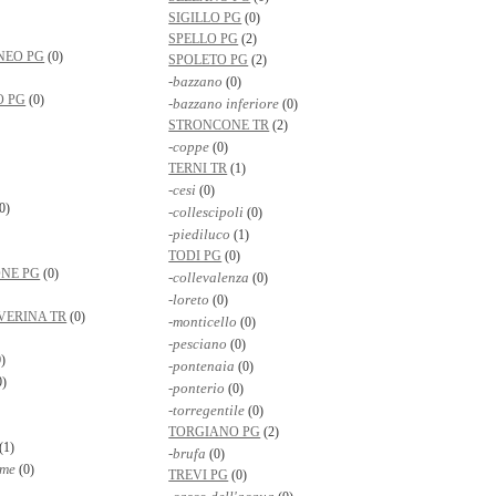
SIGILLO PG
(0)
SPELLO PG
(2)
NEO PG
(0)
SPOLETO PG
(2)
-bazzano
(0)
O PG
(0)
-bazzano inferiore
(0)
STRONCONE TR
(2)
-coppe
(0)
TERNI TR
(1)
-cesi
(0)
0)
-collescipoli
(0)
-piediluco
(1)
TODI PG
(0)
ONE PG
(0)
-collevalenza
(0)
-loreto
(0)
VERINA TR
(0)
-monticello
(0)
-pesciano
(0)
)
-pontenaia
(0)
0)
-ponterio
(0)
-torregentile
(0)
TORGIANO PG
(2)
(1)
-brufa
(0)
rme
(0)
TREVI PG
(0)