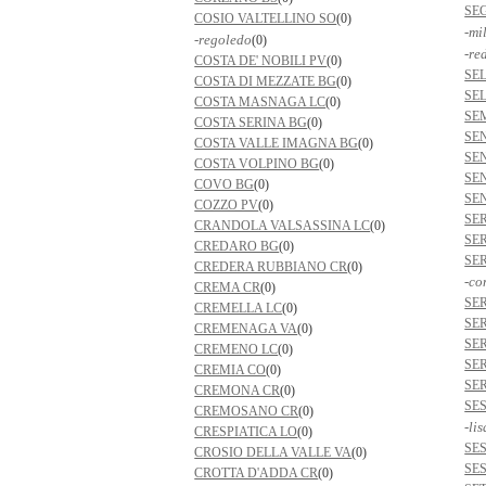
SE
COSIO VALTELLINO SO
(0)
-mi
-regoledo
(0)
-re
COSTA DE' NOBILI PV
(0)
SE
COSTA DI MEZZATE BG
(0)
SE
COSTA MASNAGA LC
(0)
SE
COSTA SERINA BG
(0)
SE
COSTA VALLE IMAGNA BG
(0)
SE
COSTA VOLPINO BG
(0)
SE
COVO BG
(0)
SE
COZZO PV
(0)
SE
CRANDOLA VALSASSINA LC
(0)
SE
CREDARO BG
(0)
SE
CREDERA RUBBIANO CR
(0)
-co
CREMA CR
(0)
SE
CREMELLA LC
(0)
SE
CREMENAGA VA
(0)
SE
CREMENO LC
(0)
SE
CREMIA CO
(0)
SE
CREMONA CR
(0)
SE
CREMOSANO CR
(0)
-li
CRESPIATICA LO
(0)
SES
CROSIO DELLA VALLE VA
(0)
SE
CROTTA D'ADDA CR
(0)