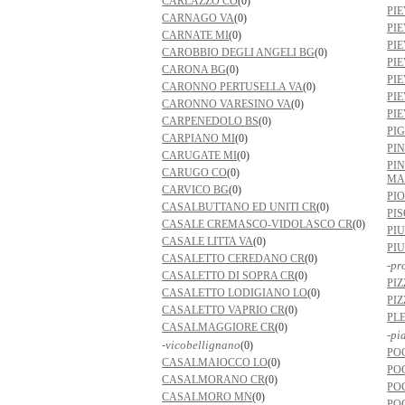
CARLAZZO CO
(0)
PI
CARNAGO VA
(0)
PI
CARNATE MI
(0)
PIE
CAROBBIO DEGLI ANGELI BG
(0)
PI
CARONA BG
(0)
PI
CARONNO PERTUSELLA VA
(0)
PI
CARONNO VARESINO VA
(0)
PI
CARPENEDOLO BS
(0)
PI
CARPIANO MI
(0)
PI
CARUGATE MI
(0)
PI
CARUGO CO
(0)
MA
CARVICO BG
(0)
PI
CASALBUTTANO ED UNITI CR
(0)
PI
CASALE CREMASCO-VIDOLASCO CR
(0)
PI
CASALE LITTA VA
(0)
PI
CASALETTO CEREDANO CR
(0)
-pr
CASALETTO DI SOPRA CR
(0)
PI
CASALETTO LODIGIANO LO
(0)
PI
CASALETTO VAPRIO CR
(0)
PL
CASALMAGGIORE CR
(0)
-pi
-vicobellignano
(0)
PO
CASALMAIOCCO LO
(0)
PO
CASALMORANO CR
(0)
PO
CASALMORO MN
(0)
PO