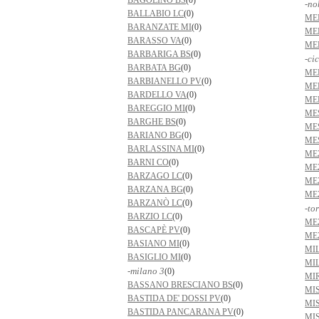
BAGOLINO BS
(0)
-no
BALLABIO LC
(0)
ME
BARANZATE MI
(0)
ME
BARASSO VA
(0)
ME
BARBARIGA BS
(0)
-ci
BARBATA BG
(0)
ME
BARBIANELLO PV
(0)
ME
BARDELLO VA
(0)
ME
BAREGGIO MI
(0)
ME
BARGHE BS
(0)
ME
BARIANO BG
(0)
ME
BARLASSINA MI
(0)
ME
BARNI CO
(0)
ME
BARZAGO LC
(0)
ME
BARZANA BG
(0)
ME
BARZANÒ LC
(0)
-to
BARZIO LC
(0)
ME
BASCAPÈ PV
(0)
ME
BASIANO MI
(0)
MI
BASIGLIO MI
(0)
MI
-milano 3
(0)
MI
BASSANO BRESCIANO BS
(0)
MI
BASTIDA DE' DOSSI PV
(0)
MI
BASTIDA PANCARANA PV
(0)
MI