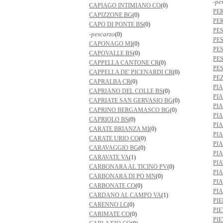
-pe
CAPIAGO INTIMIANO CO
(0)
PER
CAPIZZONE BG
(0)
PE
CAPO DI PONTE BS
(0)
PE
-pescarzo
(0)
PE
CAPONAGO MI
(0)
PE
CAPOVALLE BS
(0)
PE
CAPPELLA CANTONE CR
(0)
PE
CAPPELLA DE' PICENARDI CR
(0)
PE
CAPRALBA CR
(0)
PI
CAPRIANO DEL COLLE BS
(0)
PI
CAPRIATE SAN GERVASIO BG
(0)
PI
CAPRINO BERGAMASCO BG
(0)
PI
CAPRIOLO BS
(0)
PI
CARATE BRIANZA MI
(0)
PI
CARATE URIO CO
(0)
PI
CARAVAGGIO BG
(0)
PI
CARAVATE VA
(1)
PI
CARBONARA AL TICINO PV
(0)
PI
CARBONARA DI PO MN
(0)
PI
CARBONATE CO
(0)
PI
CARDANO AL CAMPO VA
(1)
PI
CARENNO LC
(0)
PIE
CARIMATE CO
(0)
PI