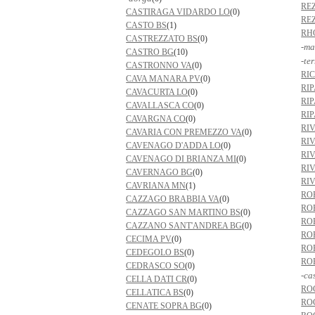
RE
CASTIRAGA VIDARDO LO
(0)
RE
CASTO BS
(1)
RH
CASTREZZATO BS
(0)
-ma
CASTRO BG
(10)
-te
CASTRONNO VA
(0)
RI
CAVA MANARA PV
(0)
RI
CAVACURTA LO
(0)
RI
CAVALLASCA CO
(0)
RI
CAVARGNA CO
(0)
RIV
CAVARIA CON PREMEZZO VA
(0)
RI
CAVENAGO D'ADDA LO
(0)
RI
CAVENAGO DI BRIANZA MI
(0)
RI
CAVERNAGO BG
(0)
RI
CAVRIANA MN
(1)
RO
CAZZAGO BRABBIA VA
(0)
RO
CAZZAGO SAN MARTINO BS
(0)
RO
CAZZANO SANT'ANDREA BG
(0)
RO
CECIMA PV
(0)
RO
CEDEGOLO BS
(0)
RO
CEDRASCO SO
(0)
-ca
CELLA DATI CR
(0)
RO
CELLATICA BS
(0)
RO
CENATE SOPRA BG
(0)