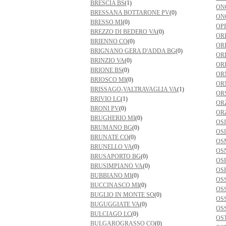
BRESCIA BS
(1)
ON
BRESSANA BOTTARONE PV
(0)
ON
BRESSO MI
(0)
OP
BREZZO DI BEDERO VA
(0)
OR
BRIENNO CO
(0)
OR
BRIGNANO GERA D'ADDA BG
(0)
OR
BRINZIO VA
(0)
ORI
BRIONE BS
(0)
OR
BRIOSCO MI
(0)
OR
BRISSAGO-VALTRAVAGLIA VA
(1)
OR
BRIVIO LC
(1)
OR
BRONI PV
(0)
OR
BRUGHERIO MI
(0)
OS
BRUMANO BG
(0)
OS
BRUNATE CO
(0)
OS
BRUNELLO VA
(0)
OS
BRUSAPORTO BG
(0)
OS
BRUSIMPIANO VA
(0)
OS
BUBBIANO MI
(0)
OS
BUCCINASCO MI
(0)
OS
BUGLIO IN MONTE SO
(0)
OS
BUGUGGIATE VA
(0)
OS
BULCIAGO LC
(0)
OS
BULGAROGRASSO CO
(0)