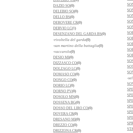
DAVERIO VA
(0)
SO
DAZIO SO
(0)
SO
DELEBIO SO
(0)
SO
DELLO BS
(0)
SO
DEROVERE CR
(0)
SO
DERVIO LC
(1)
SO
DESENZANO DEL GARDA BS
(0)
SO
-rivoltella del garda
(0)
SO
-san martino della battaglia
(0)
SO
-vaccarolo
(0)
SO
DESIO MI
(0)
SO
DIZZASCO CO
(0)
SO
DOLZAGO LC
(0)
SO
DOMASO CO
(0)
-se
DONGO CO
(0)
SO
DORIO LC
(0)
SP
DORNO PV
(0)
SP
DOSOLO MN
(0)
SP
DOSSENA BG
(0)
SP
DOSSO DEL LIRO CO
(0)
SP
DOVERA CR
(0)
SP
DRESANO MI
(0)
SP
DREZZO CO
(0)
ST
DRIZZONA CR
(0)