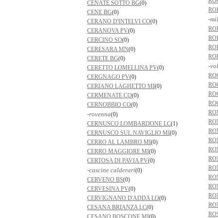
RO
CENATE SOTTO BG
(0)
RO
CENE BG
(0)
-mi
CERANO D'INTELVI CO
(0)
RO
CERANOVA PV
(0)
RO
CERCINO SO
(0)
RO
CERESARA MN
(0)
RO
CERETE BG
(0)
-vo
CERETTO LOMELLINA PV
(0)
RO
CERGNAGO PV
(0)
RO
CERIANO LAGHETTO MI
(0)
RO
CERMENATE CO
(0)
RO
CERNOBBIO CO
(0)
RO
-rovenna
(0)
RO
CERNUSCO LOMBARDONE LC
(1)
RO
CERNUSCO SUL NAVIGLIO MI
(0)
RO
CERRO AL LAMBRO MI
(0)
RO
CERRO MAGGIORE MI
(0)
RO
CERTOSA DI PAVIA PV
(0)
RO
-cascine calderari
(0)
RO
CERVENO BS
(0)
RO
CERVESINA PV
(0)
RO
CERVIGNANO D'ADDA LO
(0)
RO
CESANA BRIANZA LC
(0)
RO
CESANO BOSCONE MI
(0)