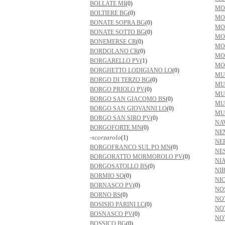
BOLLATE MI
(0)
MO
BOLTIERE BG
(0)
MO
BONATE SOPRA BG
(0)
MO
BONATE SOTTO BG
(0)
MO
BONEMERSE CR
(0)
MO
BORDOLANO CR
(0)
MO
BORGARELLO PV
(1)
MO
BORGHETTO LODIGIANO LO
(0)
MU
BORGO DI TERZO BG
(0)
MU
BORGO PRIOLO PV
(0)
MU
BORGO SAN GIACOMO BS
(0)
MU
BORGO SAN GIOVANNI LO
(0)
MU
BORGO SAN SIRO PV
(0)
NA
BORGOFORTE MN
(0)
NE
-scorzarolo
(1)
NE
BORGOFRANCO SUL PO MN
(0)
NE
BORGORATTO MORMOROLO PV
(0)
NI
BORGOSATOLLO BS
(0)
NI
BORMIO SO
(0)
NI
BORNASCO PV
(0)
NO
BORNO BS
(0)
NO
BOSISIO PARINI LC
(0)
NO
BOSNASCO PV
(0)
NO
BOSSICO BG
(0)