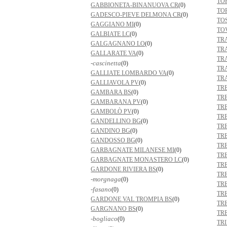
TO
GABBIONETA-BINANUOVA CR
(0)
TO
GADESCO-PIEVE DELMONA CR
(0)
TO
GAGGIANO MI
(0)
TO
GALBIATE LC
(0)
TR
GALGAGNANO LO
(0)
TR
GALLARATE VA
(0)
TR
-cascinetta
(0)
TR
GALLIATE LOMBARDO VA
(0)
TR
GALLIAVOLA PV
(0)
TR
GAMBARA BS
(0)
TR
GAMBARANA PV
(0)
TR
GAMBOLÒ PV
(0)
TR
GANDELLINO BG
(0)
TR
GANDINO BG
(0)
TR
GANDOSSO BG
(0)
TR
GARBAGNATE MILANESE MI
(0)
TR
GARBAGNATE MONASTERO LC
(0)
TR
GARDONE RIVIERA BS
(0)
TR
-morgnaga
(0)
TR
-fasano
(0)
TR
GARDONE VAL TROMPIA BS
(0)
TR
GARGNANO BS
(0)
TR
-bogliaco
(0)
TR