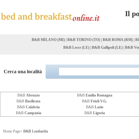
Il p
B&B MILANO (MI)
|
B&B TORINO (TO)
|
B&B ROMA (RM)
|
B
B&B Lecce (LE)
|
B&B Gallipoli (LE)
|
B&B Ver
Cerca una località
B&B
Abruzzo
B&B
Emilia Romagna
B&B
Basilicata
B&B
Friuli V.G.
B&B
Calabria
B&B
Lazio
B&B
Campania
B&B
Liguria
Home Page
> B&B Lombardia