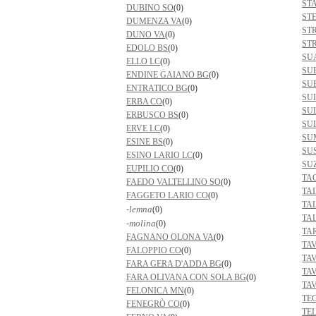
ST
DUBINO SO
(0)
ST
DUMENZA VA
(0)
ST
DUNO VA
(0)
ST
EDOLO BS
(0)
SU
ELLO LC
(0)
SU
ENDINE GAIANO BG
(0)
SU
ENTRATICO BG
(0)
SU
ERBA CO
(0)
SU
ERBUSCO BS
(0)
SU
ERVE LC
(0)
SU
ESINE BS
(0)
SU
ESINO LARIO LC
(0)
SU
EUPILIO CO
(0)
TA
FAEDO VALTELLINO SO
(0)
TA
FAGGETO LARIO CO
(0)
TA
-lemna
(0)
TA
-molina
(0)
TA
FAGNANO OLONA VA
(0)
TA
FALOPPIO CO
(0)
TA
FARA GERA D'ADDA BG
(0)
TA
FARA OLIVANA CON SOLA BG
(0)
TA
FELONICA MN
(0)
TE
FENEGRÒ CO
(0)
TE