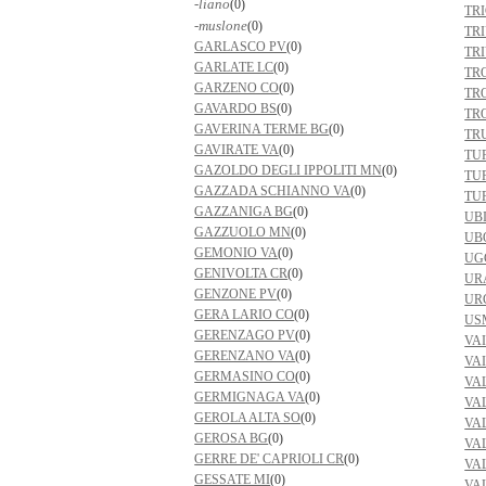
-liano
(0)
TR
-muslone
(0)
TR
GARLASCO PV
(0)
TR
GARLATE LC
(0)
TR
GARZENO CO
(0)
TR
GAVARDO BS
(0)
TR
GAVERINA TERME BG
(0)
TR
GAVIRATE VA
(0)
TU
GAZOLDO DEGLI IPPOLITI MN
(0)
TU
GAZZADA SCHIANNO VA
(0)
TU
GAZZANIGA BG
(0)
UB
GAZZUOLO MN
(0)
UB
GEMONIO VA
(0)
UG
GENIVOLTA CR
(0)
UR
GENZONE PV
(0)
UR
GERA LARIO CO
(0)
US
GERENZAGO PV
(0)
VA
GERENZANO VA
(0)
VA
GERMASINO CO
(0)
VAL
GERMIGNAGA VA
(0)
VA
GEROLA ALTA SO
(0)
VA
GEROSA BG
(0)
VA
GERRE DE' CAPRIOLI CR
(0)
VA
GESSATE MI
(0)
VA