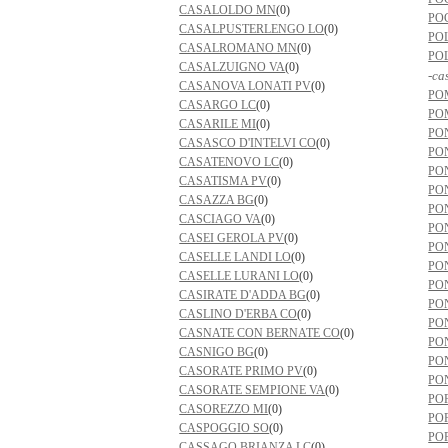
CASALOLDO MN
(0)
PO
CASALPUSTERLENGO LO
(0)
PO
CASALROMANO MN
(0)
PO
CASALZUIGNO VA
(0)
-ca
CASANOVA LONATI PV
(0)
PO
CASARGO LC
(0)
PO
CASARILE MI
(0)
PO
CASASCO D'INTELVI CO
(0)
PO
CASATENOVO LC
(0)
PO
CASATISMA PV
(0)
PO
CASAZZA BG
(0)
PO
CASCIAGO VA
(0)
PO
CASEI GEROLA PV
(0)
PO
CASELLE LANDI LO
(0)
PO
CASELLE LURANI LO
(0)
PO
CASIRATE D'ADDA BG
(0)
PO
CASLINO D'ERBA CO
(0)
PO
CASNATE CON BERNATE CO
(0)
PO
CASNIGO BG
(0)
PO
CASORATE PRIMO PV
(0)
PO
CASORATE SEMPIONE VA
(0)
PO
CASOREZZO MI
(0)
PO
CASPOGGIO SO
(0)
PO
CASSAGO BRIANZA LC
(0)