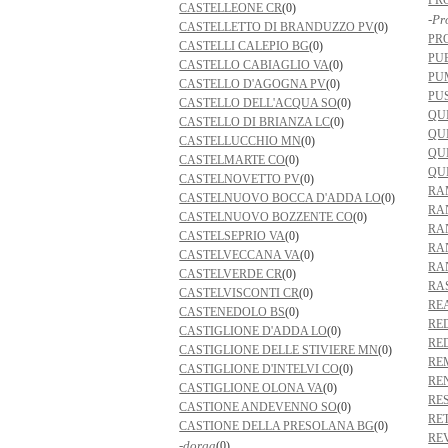
PR
CASTELLEONE CR
(0)
-Pr
CASTELLETTO DI BRANDUZZO PV
(0)
PR
CASTELLI CALEPIO BG
(0)
PU
CASTELLO CABIAGLIO VA
(0)
PU
CASTELLO D'AGOGNA PV
(0)
PU
CASTELLO DELL'ACQUA SO
(0)
QU
CASTELLO DI BRIANZA LC
(0)
QU
CASTELLUCCHIO MN
(0)
QU
CASTELMARTE CO
(0)
QU
CASTELNOVETTO PV
(0)
RA
CASTELNUOVO BOCCA D'ADDA LO
(0)
RA
CASTELNUOVO BOZZENTE CO
(0)
RA
CASTELSEPRIO VA
(0)
RA
CASTELVECCANA VA
(0)
RA
CASTELVERDE CR
(0)
RA
CASTELVISCONTI CR
(0)
RE
CASTENEDOLO BS
(0)
RE
CASTIGLIONE D'ADDA LO
(0)
RE
CASTIGLIONE DELLE STIVIERE MN
(0)
RE
CASTIGLIONE D'INTELVI CO
(0)
RE
CASTIGLIONE OLONA VA
(0)
RE
CASTIONE ANDEVENNO SO
(0)
RE
CASTIONE DELLA PRESOLANA BG
(0)
RE
-dorga
(0)