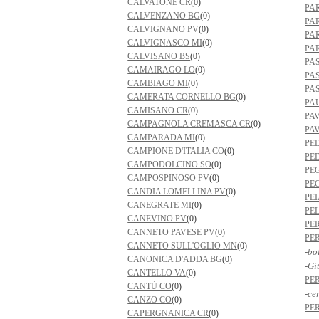
CALVATONE CR
(0)
PA
CALVENZANO BG
(0)
PA
CALVIGNANO PV
(0)
PA
CALVIGNASCO MI
(0)
PA
CALVISANO BS
(0)
PA
CAMAIRAGO LO
(0)
PA
CAMBIAGO MI
(0)
PA
CAMERATA CORNELLO BG
(0)
PA
CAMISANO CR
(0)
PA
CAMPAGNOLA CREMASCA CR
(0)
PA
CAMPARADA MI
(0)
PE
CAMPIONE D'ITALIA CO
(0)
PE
CAMPODOLCINO SO
(0)
PE
CAMPOSPINOSO PV
(0)
PE
CANDIA LOMELLINA PV
(0)
PEI
CANEGRATE MI
(0)
PEL
CANEVINO PV
(0)
PE
CANNETO PAVESE PV
(0)
PE
CANNETO SULL'OGLIO MN
(0)
-bo
CANONICA D'ADDA BG
(0)
-Gi
CANTELLO VA
(0)
PE
CANTÙ CO
(0)
-ce
CANZO CO
(0)
PE
CAPERGNANICA CR
(0)