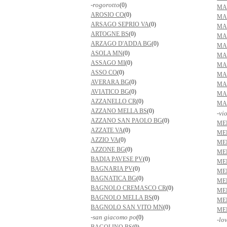
-rogorotto
(0)
MA
AROSIO CO
(0)
MA
ARSAGO SEPRIO VA
(0)
MA
ARTOGNE BS
(0)
MA
ARZAGO D'ADDA BG
(0)
MA
ASOLA MN
(0)
MA
ASSAGO MI
(0)
MA
ASSO CO
(0)
MA
AVERARA BG
(0)
MA
AVIATICO BG
(0)
MA
AZZANELLO CR
(0)
MA
AZZANO MELLA BS
(0)
-vi
AZZANO SAN PAOLO BG
(0)
ME
AZZATE VA
(0)
ME
AZZIO VA
(0)
ME
AZZONE BG
(0)
ME
BADIA PAVESE PV
(0)
ME
BAGNARIA PV
(0)
ME
BAGNATICA BG
(0)
ME
BAGNOLO CREMASCO CR
(0)
ME
BAGNOLO MELLA BS
(0)
ME
BAGNOLO SAN VITO MN
(0)
ME
-san giacomo po
(0)
-lo