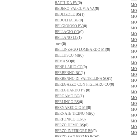
BATTUDA PV
(0)
MO
BEDERO VALCUVIA VA
(0)
MO
BEDIZZOLE BS
(1)
MO
BEDULITA BG
(0)
MO
BELGIOIOSO PV
(0)
MO
BELLAGIO CO
(0)
MO
BELLANO LC
(1)
MO
-oro
(0)
MO
BELLINZAGO LOMBARDO MI
(0)
MO
BELLUSCO MI
(0)
MO
BEMA SO
(0)
MO
BENE LARIO CO
(0)
MO
BERBENNO BG
(1)
MO
BERBENNO DI VALTELLINA SO
(1)
MO
BEREGAZZO CON FIGLIARO CO
(0)
MO
BEREGUARDO PV
(0)
MO
BERGAMO BG
(1)
MO
BERLINGO BS
(0)
MO
BERNAREGGIO MI
(0)
MO
BERNATE TICINO MI
(0)
MO
BERTONICO LO
(0)
MO
BERZO DEMO BS
(0)
MO
BERZO INFERIORE BS
(0)
MO
BERZO SAN FERMO BG
(0)