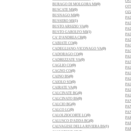
OS
BURAGO DI MOLGORA MI
(0)
OT
BUSCATE MI
(0)
OZ
BUSNAGO MI
(0)
PA
BUSSERO MI
(1)
PA
BUSTO ARSIZIO VA
(0)
PA
BUSTO GAROLFO MI
(1)
PA
CA' D'ANDREA CR
(0)
PA
CABIATE CO
(0)
PA
CADEGLIANO-VICONAGO VA
(0)
PA
CADORAGO CO
(0)
PA
CADREZZATE VA
(0)
PA
CAGLIO CO
(0)
PA
CAGNO CO
(0)
PA
CAINO BS
(0)
PA
CAIOLO SO
(0)
PA
CAIRATE VA
(0)
PA
CALCINATE BG
(0)
PA
CALCINATO BS
(0)
PA
CALCIO BG
(0)
PA
CALCO LC
(0)
PA
CALOLZIOCORTE LC
(0)
PA
CALUSCO D'ADDA BG
(0)
PA
CALVAGESE DELLA RIVIERA BS
(1)
PA