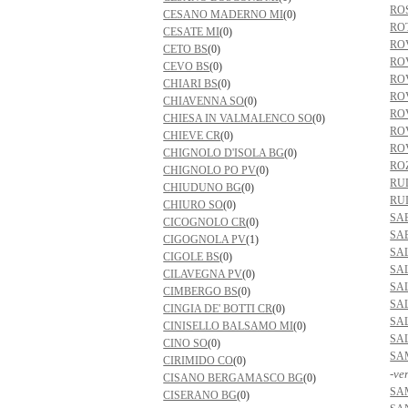
RO
CESANO MADERNO MI
(0)
RO
CESATE MI
(0)
RO
CETO BS
(0)
RO
CEVO BS
(0)
RO
CHIARI BS
(0)
RO
CHIAVENNA SO
(0)
RO
CHIESA IN VALMALENCO SO
(0)
RO
CHIEVE CR
(0)
RO
CHIGNOLO D'ISOLA BG
(0)
RO
CHIGNOLO PO PV
(0)
RU
CHIUDUNO BG
(0)
RU
CHIURO SO
(0)
SA
CICOGNOLO CR
(0)
SA
CIGOGNOLA PV
(1)
SA
CIGOLE BS
(0)
SA
CILAVEGNA PV
(0)
SA
CIMBERGO BS
(0)
SA
CINGIA DE' BOTTI CR
(0)
SA
CINISELLO BALSAMO MI
(0)
SA
CINO SO
(0)
SA
CIRIMIDO CO
(0)
-ve
CISANO BERGAMASCO BG
(0)
SA
CISERANO BG
(0)