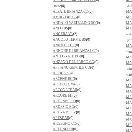
ALZANO LOMBARDO BG
(0)
MA
-nese
-ol
(0)
ALZATE BRIANZA CO
(0)
MA
AMBIVERE BG
(0)
MA
ANDALO VALTELLINO SO
(0)
MA
ANFO BS
(0)
MA
ANGERA VA
(2)
-ca
ANGOLO TERME BS
(0)
-fo
ANNICCO CR
(0)
MA
ANNONE DI BRIANZA LC
(0)
-va
ANTEGNATE BG
(0)
MA
ANZANO DEL PARCO CO
(0)
MA
APPIANO GENTILE CO
(0)
-ca
APRICA SO
(0)
-ca
ARCENE BG
(0)
MA
ARCISATE VA
(0)
MA
ARCONATE MI
(0)
MA
ARCORE MI
(0)
MA
ARDENNO SO
(0)
MA
ARDESIO BG
(0)
MA
ARENA PO PV
(0)
MA
ARESE MI
(0)
MA
ARGEGNO CO
(0)
MA
ARLUNO MI
(0)
MA