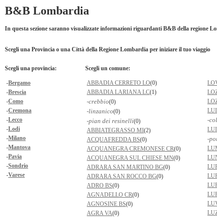
B&B Lombardia
In questa sezione saranno visualizzate informazioni riguardanti B&B della regione 
Scegli una Provincia o una Città della Regione Lombardia per iniziare il tuo viaggio
Scegli una provincia:
Scegli un comune:
-
Bergamo
ABBADIA CERRETO LO
(0)
LO
-
Brescia
ABBADIA LARIANA LC
(1)
LO
-
Como
-crebbio
LO
(0)
-
Cremona
LU
-linzanico
(0)
-
Lecco
-co
-pian dei resinelli
(0)
-
Lodi
LU
ABBIATEGRASSO MI
(2)
-
Milano
-po
ACQUAFREDDA BS
(0)
-
Mantova
LU
ACQUANEGRA CREMONESE CR
(0)
-
Pavia
LU
ACQUANEGRA SUL CHIESE MN
(0)
-
Sondrio
LU
ADRARA SAN MARTINO BG
(0)
-
Varese
LU
ADRARA SAN ROCCO BG
(0)
LU
ADRO BS
(0)
LU
AGNADELLO CR
(0)
LU
AGNOSINE BS
(0)
LU
AGRA VA
(0)