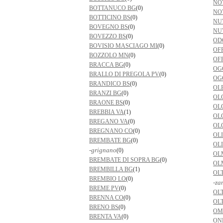
NO
BOTTANUCO BG
(0)
NO
BOTTICINO BS
(0)
NU
BOVEGNO BS
(0)
NU
BOVEZZO BS
(0)
OD
BOVISIO MASCIAGO MI
(0)
OF
BOZZOLO MN
(0)
OF
BRACCA BG
(0)
OG
BRALLO DI PREGOLA PV
(0)
OG
BRANDICO BS
(0)
OL
BRANZI BG
(0)
OL
BRAONE BS
(0)
OL
BREBBIA VA
(1)
OL
BREGANO VA
(0)
OL
BREGNANO CO
(0)
OLI
BREMBATE BG
(0)
OL
-grignano
(0)
OL
BREMBATE DI SOPRA BG
(0)
OL
BREMBILLA BG
(1)
OL
BREMBIO LO
(0)
-za
BREME PV
(0)
OL
BRENNA CO
(0)
OL
BRENO BS
(0)
OM
BRENTA VA
(0)
ON