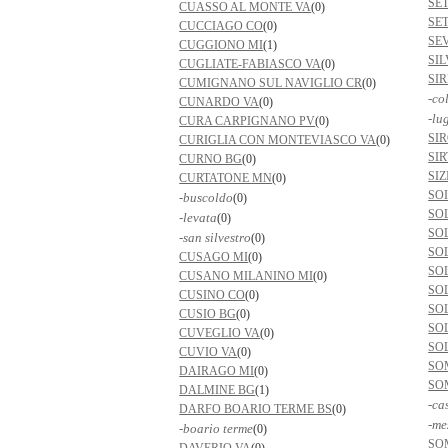
SE
CUASSO AL MONTE VA
(0)
SE
CUCCIAGO CO
(0)
SE
CUGGIONO MI
(1)
SI
CUGLIATE-FABIASCO VA
(0)
SI
CUMIGNANO SUL NAVIGLIO CR
(0)
-co
CUNARDO VA
(0)
-lu
CURA CARPIGNANO PV
(0)
SI
CURIGLIA CON MONTEVIASCO VA
(0)
SIR
CURNO BG
(0)
SI
CURTATONE MN
(0)
SO
-buscoldo
(0)
SO
-levata
(0)
SO
-san silvestro
(0)
SO
CUSAGO MI
(0)
SO
CUSANO MILANINO MI
(0)
SO
CUSINO CO
(0)
SO
CUSIO BG
(0)
SO
CUVEGLIO VA
(0)
SO
CUVIO VA
(0)
SO
DAIRAGO MI
(0)
SO
DALMINE BG
(1)
-ca
DARFO BOARIO TERME BS
(0)
-me
-boario terme
(0)
SO