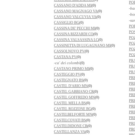
PO
CASSANO D'ADDA MI
(0)
-ba
CASSANO MAGNAGO VA
(0)
-bo
CASSANO VALCUVIA VA
(0)
-sa
CASSIGLIO BG
(0)
PO
CASSINA DE' PECCHI MI
(0)
PO
CASSINA RIZZARDI CO
(0)
PO
CASSINA VALSASSINA LC
(0)
PO
CASSINETTA DI LUGAGNANO MI
(0)
PO
CASSOLNOVO PV
(0)
PO
CASTANA PV
(0)
PR
-ca' dei colombi
(0)
PR
CASTANO PRIMO MI
(0)
PR
CASTEGGIO PV
(0)
PR
CASTEGNATO BS
(0)
PR
CASTEL D'ARIO MN
(0)
PR
CASTEL GABBIANO CR
(0)
PR
CASTEL GOFFREDO MN
(0)
PR
CASTEL MELLA BS
(0)
PR
CASTEL ROZZONE BG
(0)
PR
CASTELBELFORTE MN
(0)
PR
CASTELCOVATI BS
(0)
PR
CASTELDIDONE CR
(0)
PR
CASTELLANZA VA
(0)