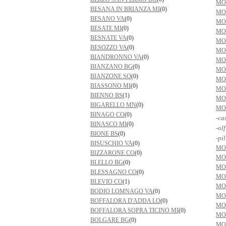
MO
BESANA IN BRIANZA MI
(0)
MO
BESANO VA
(0)
MO
BESATE MI
(0)
MO
BESNATE VA
(0)
MO
BESOZZO VA
(0)
MO
BIANDRONNO VA
(0)
MO
BIANZANO BG
(0)
MO
BIANZONE SO
(0)
MO
BIASSONO MI
(0)
MO
BIENNO BS
(1)
MO
BIGARELLO MN
(0)
MO
BINAGO CO
(0)
-ca
BINASCO MI
(0)
-ol
BIONE BS
(0)
-pil
BISUSCHIO VA
(0)
MO
BIZZARONE CO
(0)
MO
BLELLO BG
(0)
MO
BLESSAGNO CO
(0)
MO
BLEVIO CO
(1)
MO
BODIO LOMNAGO VA
(0)
MO
BOFFALORA D'ADDA LO
(0)
MO
BOFFALORA SOPRA TICINO MI
(0)
MO
BOLGARE BG
(0)
MO