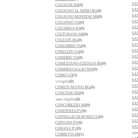
SA
COLOGNE BS
(0)
SA
COLOGNO AL SERIO BG
(0)
SA
COLOGNO MONZESE MI
(0)
SA
COLONNO CO
(0)
SA
COLORINA SO
(0)
SA
COLTURANO MI
(0)
SA
COLZATE BG
(0)
SA
COMABBIO VA
(0)
SA
COMAZZO LO
(0)
SA
COMERIO VA
(0)
SA
COMEZZANO-CIZZAGO BS
(0)
SA
COMMESSAGGIO MN
(0)
SA
COMO CO
(3)
SA
-civiglio
(0)
SA
COMUN NUOVO BG
(0)
SA
CONCESIO BS
(0)
SA
-san virgilio
(0)
SA
CONCOREZZO MI
(0)
SA
CONFIENZA PV
(0)
SA
CONSIGLIO DI RUMO CO
(0)
SA
COPIANO PV
(0)
SA
CORANA PV
(0)
-so
CORBETTA MI
(1)