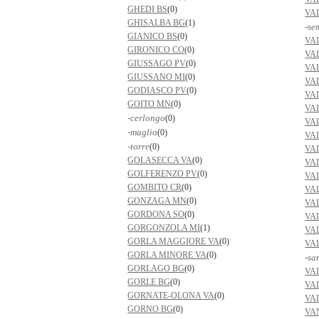
GHEDI BS
(0)
VA
GHISALBA BG
(1)
-se
GIANICO BS
(0)
VA
GIRONICO CO
(0)
VA
GIUSSAGO PV
(0)
VA
GIUSSANO MI
(0)
VA
GODIASCO PV
(0)
VA
GOITO MN
(0)
VA
-cerlongo
(0)
VA
-maglio
(0)
VA
-torre
(0)
VA
GOLASECCA VA
(0)
VA
GOLFERENZO PV
(0)
VA
GOMBITO CR
(0)
VA
GONZAGA MN
(0)
VA
GORDONA SO
(0)
VA
GORGONZOLA MI
(1)
VA
GORLA MAGGIORE VA
(0)
VA
GORLA MINORE VA
(0)
-sa
GORLAGO BG
(0)
VA
GORLE BG
(0)
VA
GORNATE-OLONA VA
(0)
VA
GORNO BG
(0)
VA