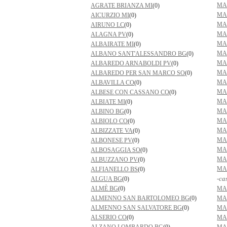
MA
AGRATE BRIANZA MI
(0)
MA
AICURZIO MI
(0)
MA
AIRUNO LC
(0)
MA
ALAGNA PV
(0)
MA
ALBAIRATE MI
(0)
MA
ALBANO SANT'ALESSANDRO BG
(0)
MA
ALBAREDO ARNABOLDI PV
(0)
MA
ALBAREDO PER SAN MARCO SO
(0)
MA
ALBAVILLA CO
(0)
MA
ALBESE CON CASSANO CO
(0)
MA
ALBIATE MI
(0)
MA
ALBINO BG
(0)
MA
ALBIOLO CO
(0)
MA
ALBIZZATE VA
(0)
MA
ALBONESE PV
(0)
MA
ALBOSAGGIA SO
(0)
MA
ALBUZZANO PV
(0)
MA
ALFIANELLO BS
(0)
-ca
ALGUA BG
(0)
ALMÈ BG
(0)
MA
ALMENNO SAN BARTOLOMEO BG
(0)
MA
ALMENNO SAN SALVATORE BG
(0)
MA
ALSERIO CO
(0)
MA