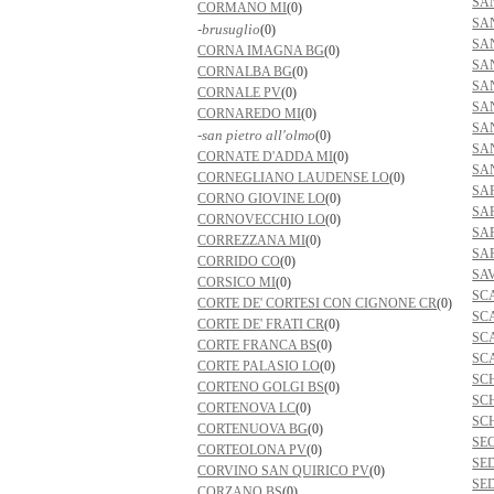
SA
CORMANO MI
(0)
SA
-brusuglio
(0)
SA
CORNA IMAGNA BG
(0)
SA
CORNALBA BG
(0)
SA
CORNALE PV
(0)
SA
CORNAREDO MI
(0)
SA
-san pietro all'olmo
(0)
SA
CORNATE D'ADDA MI
(0)
SA
CORNEGLIANO LAUDENSE LO
(0)
SA
CORNO GIOVINE LO
(0)
SA
CORNOVECCHIO LO
(0)
SA
CORREZZANA MI
(0)
SA
CORRIDO CO
(0)
SA
CORSICO MI
(0)
SC
CORTE DE' CORTESI CON CIGNONE CR
(0)
SC
CORTE DE' FRATI CR
(0)
SC
CORTE FRANCA BS
(0)
SC
CORTE PALASIO LO
(0)
SC
CORTENO GOLGI BS
(0)
SC
CORTENOVA LC
(0)
SC
CORTENUOVA BG
(0)
SE
CORTEOLONA PV
(0)
SE
CORVINO SAN QUIRICO PV
(0)
SE
CORZANO BS
(0)