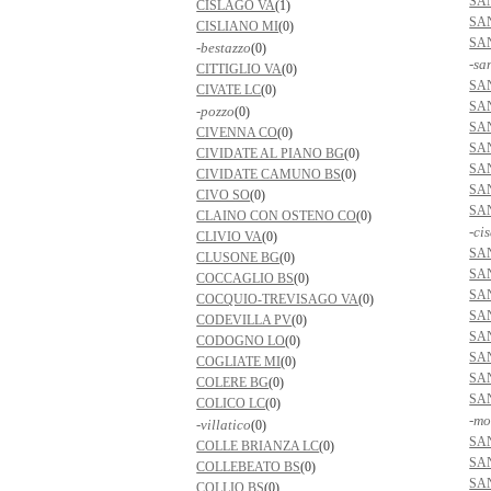
SA
CISLAGO VA
(1)
SA
CISLIANO MI
(0)
SA
-bestazzo
(0)
-sa
CITTIGLIO VA
(0)
SA
CIVATE LC
(0)
SA
-pozzo
(0)
SA
CIVENNA CO
(0)
SA
CIVIDATE AL PIANO BG
(0)
SA
CIVIDATE CAMUNO BS
(0)
SA
CIVO SO
(0)
SA
CLAINO CON OSTENO CO
(0)
-ci
CLIVIO VA
(0)
SA
CLUSONE BG
(0)
SA
COCCAGLIO BS
(0)
SA
COCQUIO-TREVISAGO VA
(0)
SA
CODEVILLA PV
(0)
SA
CODOGNO LO
(0)
SA
COGLIATE MI
(0)
SA
COLERE BG
(0)
SA
COLICO LC
(0)
-mo
-villatico
(0)
SA
COLLE BRIANZA LC
(0)
SA
COLLEBEATO BS
(0)
SA
COLLIO BS
(0)