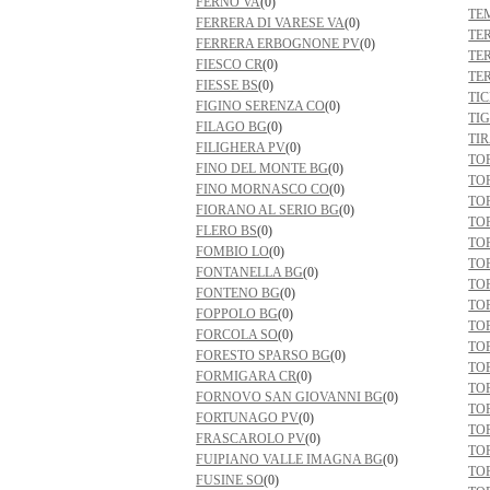
FERNO VA
(0)
TE
FERRERA DI VARESE VA
(0)
TE
FERRERA ERBOGNONE PV
(0)
TE
FIESCO CR
(0)
TE
FIESSE BS
(0)
TI
FIGINO SERENZA CO
(0)
TI
FILAGO BG
(0)
TI
FILIGHERA PV
(0)
TO
FINO DEL MONTE BG
(0)
TO
FINO MORNASCO CO
(0)
TO
FIORANO AL SERIO BG
(0)
TO
FLERO BS
(0)
TO
FOMBIO LO
(0)
TO
FONTANELLA BG
(0)
TO
FONTENO BG
(0)
TO
FOPPOLO BG
(0)
TOR
FORCOLA SO
(0)
TO
FORESTO SPARSO BG
(0)
TO
FORMIGARA CR
(0)
TO
FORNOVO SAN GIOVANNI BG
(0)
TO
FORTUNAGO PV
(0)
TO
FRASCAROLO PV
(0)
TO
FUIPIANO VALLE IMAGNA BG
(0)
TO
FUSINE SO
(0)