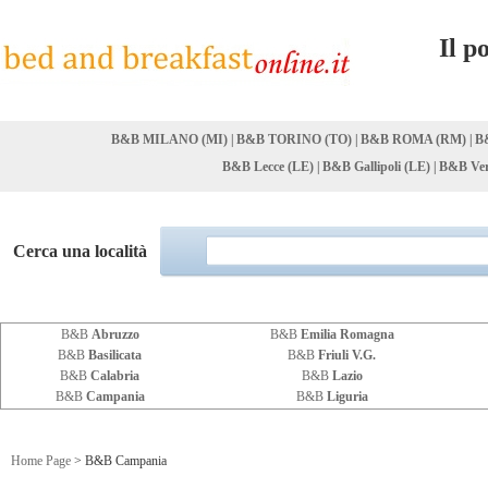
Il p
B&B MILANO (MI)
|
B&B TORINO (TO)
|
B&B ROMA (RM)
|
B
B&B Lecce (LE)
|
B&B Gallipoli (LE)
|
B&B Ver
Cerca una località
B&B
Abruzzo
B&B
Emilia Romagna
B&B
Basilicata
B&B
Friuli V.G.
B&B
Calabria
B&B
Lazio
B&B
Campania
B&B
Liguria
Home Page
> B&B Campania