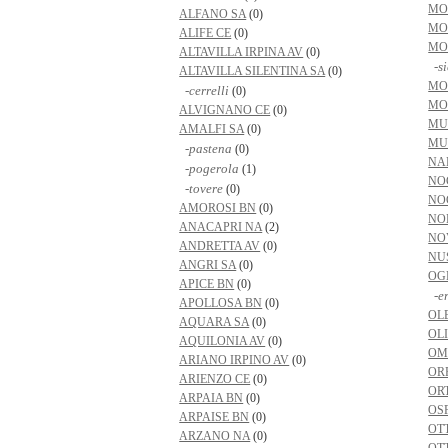
MO
ALFANO SA
(0)
MO
ALIFE CE
(0)
MO
ALTAVILLA IRPINA AV
(0)
-si
ALTAVILLA SILENTINA SA
(0)
MO
-cerrelli
(0)
MO
ALVIGNANO CE
(0)
MU
AMALFI SA
(0)
MU
-pastena
(0)
NA
-pogerola
(1)
NO
-tovere
(0)
NO
AMOROSI BN
(0)
NO
ANACAPRI NA
(2)
NO
ANDRETTA AV
(0)
NU
ANGRI SA
(0)
OG
APICE BN
(0)
-er
APOLLOSA BN
(0)
OL
AQUARA SA
(0)
OL
AQUILONIA AV
(0)
OM
ARIANO IRPINO AV
(0)
OR
ARIENZO CE
(0)
ORT
ARPAIA BN
(0)
OS
ARPAISE BN
(0)
OTT
ARZANO NA
(0)