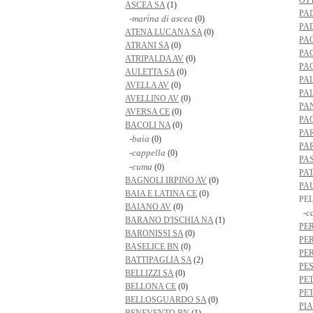
OT
ASCEA SA
(1)
PA
-marina di ascea
(0)
PA
ATENA LUCANA SA
(0)
PA
ATRANI SA
(0)
PA
ATRIPALDA AV
(0)
PA
AULETTA SA
(0)
PA
AVELLA AV
(0)
PA
AVELLINO AV
(0)
PA
AVERSA CE
(0)
PA
BACOLI NA
(0)
PA
-baia
(0)
PA
-cappella
(0)
PA
-cuma
(0)
PA
BAGNOLI IRPINO AV
(0)
PA
BAIA E LATINA CE
(0)
PE
BAIANO AV
(0)
-c
BARANO D'ISCHIA NA
(1)
PE
BARONISSI SA
(0)
PE
BASELICE BN
(0)
PE
BATTIPAGLIA SA
(2)
PE
BELLIZZI SA
(0)
PE
BELLONA CE
(0)
PE
BELLOSGUARDO SA
(0)
PI