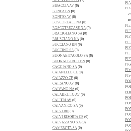
BENEVENTO BN
(1)
PI
BISACCIA AV
(0)
PI
BONEA BN
(0)
-co
BONITO AV
(0)
-m
BOSCOREALE NA
(0)
PI
BOSCOTRECASE NA
(0)
PI
BRACIGLIANO SA
(0)
PI
BRUSCIANO NA
(0)
PI
BUCCIANO BN
(0)
PI
BUCCINO SA
(0)
PI
BUONABITACOLO SA
(0)
PI
BUONALBERGO BN
(0)
PI
CAGGIANO SA
(0)
PI
CAIANELLO CE
(0)
PIS
CAIAZZO CE
(0)
PO
CAIRANO AV
(0)
PO
CAIVANO NA
(0)
PO
CALABRITTO AV
(0)
PO
CALITRI AV
(0)
PO
CALVANICO SA
(0)
PO
CALVI BN
(0)
PO
CALVI RISORTA CE
(0)
PO
CALVIZZANO NA
(0)
PO
CAMEROTA SA
(0)