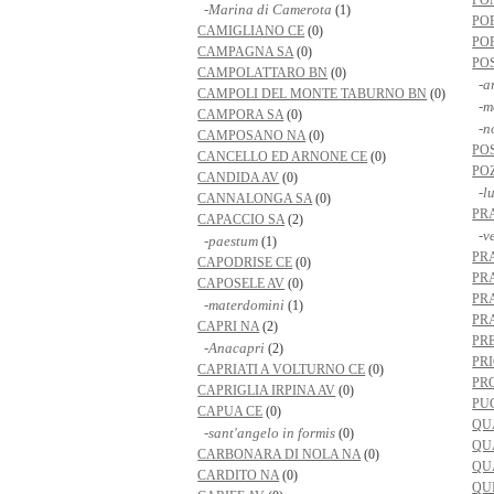
PO
-Marina di Camerota
(1)
PO
CAMIGLIANO CE
(0)
PO
CAMPAGNA SA
(0)
PO
CAMPOLATTARO BN
(0)
-ar
CAMPOLI DEL MONTE TABURNO BN
(0)
-mo
CAMPORA SA
(0)
-no
CAMPOSANO NA
(0)
PO
CANCELLO ED ARNONE CE
(0)
PO
CANDIDA AV
(0)
-lu
CANNALONGA SA
(0)
PR
CAPACCIO SA
(2)
-ve
-paestum
(1)
PR
CAPODRISE CE
(0)
PR
CAPOSELE AV
(0)
PR
-materdomini
(1)
PR
CAPRI NA
(2)
PR
-Anacapri
(2)
PR
CAPRIATI A VOLTURNO CE
(0)
PR
CAPRIGLIA IRPINA AV
(0)
PU
CAPUA CE
(0)
QU
-sant'angelo in formis
(0)
QU
CARBONARA DI NOLA NA
(0)
QU
CARDITO NA
(0)
QU