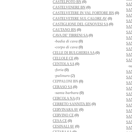
CASTELPOTO BN
(0)
SA
CASTELVENERE BN
(0)
SA
CASTELVETERE IN VAL FORTORE BN
(0)
SA
CASTELVETERE SUL CALORE AV
(0)
SA
CASTIGLIONE DEL GENOVESI SA
(0)
SA
CAUTANO BN
(0)
SA
CAVA DE' TIRRENI SA
(0)
SA
-badia di cava
(0)
SA
-corpo di cava
(0)
SA
CELLE DI BULGHERIA SA
(0)
SA
CELLOLE CE
(0)
SA
CENTOLA SA
(0)
-sa
-foria
(0)
SA
-palinuro
(2)
SA
CEPPALONI BN
(0)
SA
CERASO SA
(0)
SA
-santa barbara
(0)
SA
CERCOLA NA
(1)
SA
CERRETO SANNITA BN
(0)
SA
CERVINARA AV
(0)
SAN
CERVINO CE
(0)
SA
CESA CE
(0)
SA
CESINALI AV
(0)
SA