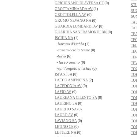
GRICIGNANO DI AVERSA CE
(0)
ST
GROTTAMINARDA AV
(1)
SU
GROTTOLELLA AV
(0)
SU
GRUMO NEVANO NA
(0)
TA
GUARDIA LOMBARDI AV
(0)
TA
GUARDIA SANFRAMONDI BN
(0)
TE
ISCHIA NA
(1)
TE
-barano d'ischia
(1)
TE
-casamicciola terme
(0)
TE
-forio
(6)
TE
- lacco ameno
(0)
TE
-sant'angelo d'ischia
(0)
TO
ISPANI SA
(0)
TOR
LACCO AMENO NA
(2)
TO
LACEDONIA AV
(0)
TO
LAPIO AV
(0)
TO
LAUREANA CILENTO SA
(0)
TO
LAURINO SA
(0)
TO
LAURITO SA
(0)
TO
LAURO AV
(0)
TO
LAVIANO SA
(0)
TO
LETINO CE
(0)
TO
LETTERE NA
(0)
TO