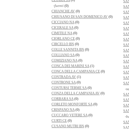
CETARA SA
(0)
SA
-fuenti
(0)
SA
CHIANCHE AV
(0)
SA
CHIUSANO DI SAN DOMENICO AV
(0)
SA
CICCIANO NA
(0)
SA
CICERALE SA
(0)
SA
CIMITILE NA
(0)
SA
CIORLANO CE
(0)
SA
CIRCELLO BN
(0)
SA
COLLE SANNITA BN
(0)
SA
COLLIANO SA
(0)
SA
COMIZIANO NA
(0)
SA
CONCA DEI MARINI SA
(1)
SA
CONCA DELLA CAMPANIA CE
(0)
SA
CONTRADA AV
(1)
SA
CONTRONE SA
(0)
SA
CONTURSI TERME SA
(0)
-sa
CONZA DELLA CAMPANIA AV
(0)
SA
CORBARA SA
(0)
SA
CORLETO MONFORTE SA
(0)
SA
CRISPANO NA
(0)
SA
CUCCARO VETERE SA
(0)
-b
CURTI CE
(0)
SA
CUSANO MUTRI BN
(0)
SA