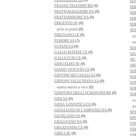
FRANCOLISE CE
(0)
SE
FRASSO TELESINO BN
(0)
SE
FRATTAMAGGIORE NA
(0)
SE
FRATTAMINORE NA
(0)
SE
FRIGENTO AV
(0)
SE
-pila ai piani
(0)
SE
FRIGNANO CE
(0)
-a
FURORE SA
(2)
-m
FUTANI SA
(0)
SE
GALLO MATESE CE
(0)
SI
GALLUCCIO CE
(0)
SI
GESUALDO AV
(0)
SI
GIANO VETUSTO CE
(0)
SO
GIFFONI SEI CASALI SA
(0)
SO
GIFFONI VALLE PIANA SA
(0)
SO
-santa maria a vico
(0)
SO
GINESTRA DEGLI SCHIAVONI BN
(0)
SO
GIOI SA
(6)
-ca
GIOIA SANNITICA CE
(0)
-pr
GIUGLIANO IN CAMPANIA NA
(0)
SP
GIUNGANO SA
(0)
SP
GRAGNANO NA
(0)
ST
GRAZZANISE CE
(0)
STI
GRECI AV
(0)
ST