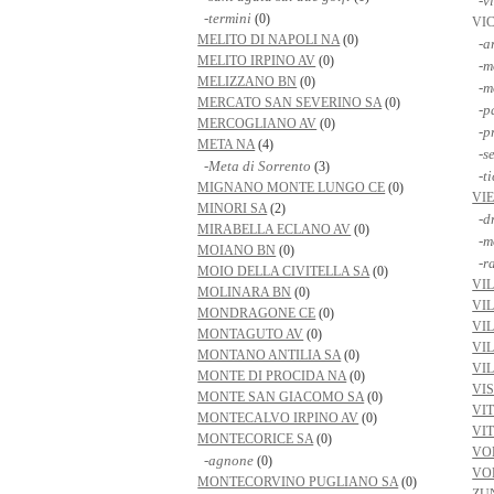
-vi
-termini
(0)
VI
MELITO DI NAPOLI NA
(0)
-a
MELITO IRPINO AV
(0)
-m
MELIZZANO BN
(0)
-mo
MERCATO SAN SEVERINO SA
(0)
-p
MERCOGLIANO AV
(0)
-p
META NA
(4)
-se
-Meta di Sorrento
(3)
-ti
MIGNANO MONTE LUNGO CE
(0)
VI
MINORI SA
(2)
-d
MIRABELLA ECLANO AV
(0)
-m
MOIANO BN
(0)
-ra
MOIO DELLA CIVITELLA SA
(0)
VI
MOLINARA BN
(0)
VI
MONDRAGONE CE
(0)
VI
MONTAGUTO AV
(0)
VI
MONTANO ANTILIA SA
(0)
VI
MONTE DI PROCIDA NA
(0)
VI
MONTE SAN GIACOMO SA
(0)
VI
MONTECALVO IRPINO AV
(0)
VI
MONTECORICE SA
(0)
VO
-agnone
(0)
VO
MONTECORVINO PUGLIANO SA
(0)