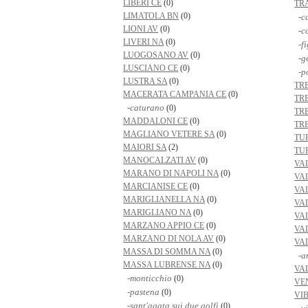
LIBERI CE
(0)
TR
LIMATOLA BN
(0)
-c
LIONI AV
(0)
-c
LIVERI NA
(0)
-fi
LUOGOSANO AV
(0)
-g
LUSCIANO CE
(0)
-p
LUSTRA SA
(0)
TR
MACERATA CAMPANIA CE
(0)
TR
-caturano
(0)
TR
MADDALONI CE
(0)
TR
MAGLIANO VETERE SA
(0)
TU
MAIORI SA
(2)
TU
MANOCALZATI AV
(0)
VA
MARANO DI NAPOLI NA
(0)
VA
MARCIANISE CE
(0)
VA
MARIGLIANELLA NA
(0)
VA
MARIGLIANO NA
(0)
VA
MARZANO APPIO CE
(0)
VA
MARZANO DI NOLA AV
(0)
VA
MASSA DI SOMMA NA
(0)
-an
MASSA LUBRENSE NA
(0)
VA
-monticchio
(0)
VE
-pastena
(0)
VI
-sant'agata sui due golfi
(0)