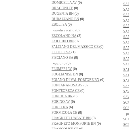
DOMICELLA AV
(0)
SA
DRAGONI CE
(0)
SA
DUGENTA BN
(0)
SA
DURAZZANO BN
(0)
SA
EBOLI SA
(0)
SA
-santa cecilia
(0)
SA
ERCOLANO NA
(2)
SA
FAICCHIO BN
(0)
SA
FALCIANO DEL MASSICO CE
(0)
SA
FELITTO SA
(1)
SA
FISCIANO SA
(0)
SA
-gaiano
(0)
SA
FLUMERI AV
(0)
SA
FOGLIANISE BN
(0)
SA
FOIANO DI VAL FORTORE BN
(0)
SA
FONTANAROSA AV
(0)
SA
FONTEGRECA CE
(0)
SA
FORCHIA BN
(0)
SA
FORINO AV
(0)
SC
FORIO NA
(6)
SC
FORMICOLA CE
(0)
-p
FRAGNETO L'ABATE BN
(0)
SC
FRAGNETO MONFORTE BN
(0)
SC