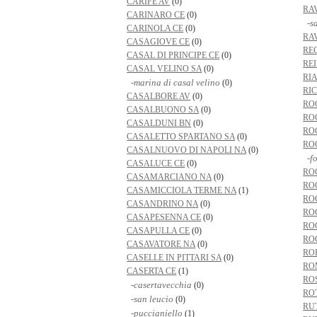
CARIFE AV
(0)
RA
CARINARO CE
(0)
-s
CARINOLA CE
(0)
RA
CASAGIOVE CE
(0)
RE
CASAL DI PRINCIPE CE
(0)
RE
CASAL VELINO SA
(0)
RI
-marina di casal velino
(0)
RI
CASALBORE AV
(0)
RO
CASALBUONO SA
(0)
RO
CASALDUNI BN
(0)
RO
CASALETTO SPARTANO SA
(0)
RO
CASALNUOVO DI NAPOLI NA
(0)
-fo
CASALUCE CE
(0)
RO
CASAMARCIANO NA
(0)
RO
CASAMICCIOLA TERME NA
(1)
RO
CASANDRINO NA
(0)
RO
CASAPESENNA CE
(0)
RO
CASAPULLA CE
(0)
RO
CASAVATORE NA
(0)
RO
CASELLE IN PITTARI SA
(0)
RO
CASERTA CE
(1)
RO
-casertavecchia
(0)
RO
-san leucio
(0)
RU
-puccianiello
(1)