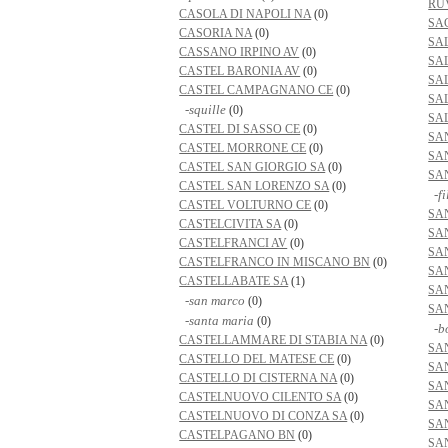
RU
CASOLA DI NAPOLI NA
(0)
SA
CASORIA NA
(0)
SA
CASSANO IRPINO AV
(0)
SA
CASTEL BARONIA AV
(0)
SA
CASTEL CAMPAGNANO CE
(0)
SA
-squille
(0)
SA
CASTEL DI SASSO CE
(0)
SA
CASTEL MORRONE CE
(0)
SA
CASTEL SAN GIORGIO SA
(0)
SA
CASTEL SAN LORENZO SA
(0)
-fi
CASTEL VOLTURNO CE
(0)
SA
CASTELCIVITA SA
(0)
SA
CASTELFRANCI AV
(0)
SA
CASTELFRANCO IN MISCANO BN
(0)
SA
CASTELLABATE SA
(1)
SA
-san marco
(0)
SA
-santa maria
(0)
-b
CASTELLAMMARE DI STABIA NA
(0)
SA
CASTELLO DEL MATESE CE
(0)
SA
CASTELLO DI CISTERNA NA
(0)
SA
CASTELNUOVO CILENTO SA
(0)
SA
CASTELNUOVO DI CONZA SA
(0)
SA
CASTELPAGANO BN
(0)
SA