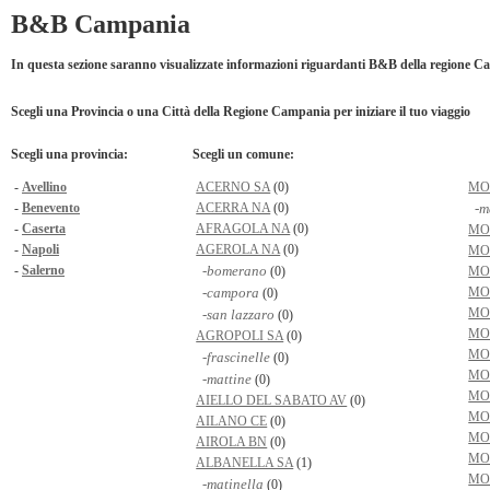
B&B Campania
In questa sezione saranno visualizzate informazioni riguardanti B&B della regione 
Scegli una Provincia o una Città della Regione Campania per iniziare il tuo viaggio
Scegli una provincia:
Scegli un comune:
-
Avellino
ACERNO SA
(0)
MO
-
Benevento
ACERRA NA
(0)
-m
-
Caserta
AFRAGOLA NA
(0)
MO
-
Napoli
AGEROLA NA
(0)
MO
-
Salerno
-bomerano
(0)
MO
-campora
MO
(0)
MO
-san lazzaro
(0)
MO
AGROPOLI SA
(0)
MO
-frascinelle
(0)
MO
-mattine
(0)
MO
AIELLO DEL SABATO AV
(0)
MO
AILANO CE
(0)
MO
AIROLA BN
(0)
MO
ALBANELLA SA
(1)
MO
-matinella
(0)