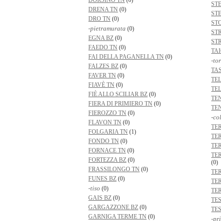
DORSINO TN
(0)
ST
DRENA TN
(0)
ST
DRO TN
(0)
ST
-pietramurata
(0)
ST
EGNA BZ
(0)
ST
FAEDO TN
(0)
TA
FAI DELLA PAGANELLA TN
(0)
-to
FALZES BZ
(0)
TA
FAVER TN
(0)
TE
FIAVÈ TN
(0)
TE
FIÈ ALLO SCILIAR BZ
(0)
TE
FIERA DI PRIMIERO TN
(0)
TE
FIEROZZO TN
(0)
-co
FLAVON TN
(0)
TE
FOLGARIA TN
(1)
TE
FONDO TN
(0)
TE
FORNACE TN
(0)
TE
FORTEZZA BZ
(0)
(0)
FRASSILONGO TN
(0)
TE
FUNES BZ
(0)
TE
-tiso
(0)
TE
GAIS BZ
(0)
TE
GARGAZZONE BZ
(0)
TE
GARNIGA TERME TN
(0)
-pr