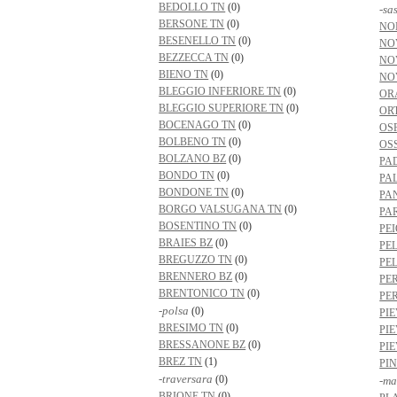
BEDOLLO TN
(0)
-sa
BERSONE TN
(0)
NO
BESENELLO TN
(0)
NO
BEZZECCA TN
(0)
NO
BIENO TN
(0)
NO
BLEGGIO INFERIORE TN
(0)
OR
BLEGGIO SUPERIORE TN
(0)
ORT
BOCENAGO TN
(0)
OS
BOLBENO TN
(0)
OS
BOLZANO BZ
(0)
PA
BONDO TN
(0)
PA
BONDONE TN
(0)
PA
BORGO VALSUGANA TN
(0)
PA
BOSENTINO TN
(0)
PEI
BRAIES BZ
(0)
PE
BREGUZZO TN
(0)
PE
BRENNERO BZ
(0)
PE
BRENTONICO TN
(0)
PE
-polsa
(0)
PI
BRESIMO TN
(0)
PI
BRESSANONE BZ
(0)
PI
BREZ TN
(1)
PI
-traversara
(0)
-ma
BRIONE TN
(0)