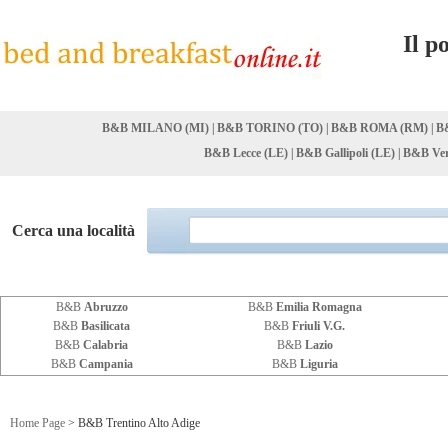
Il p
B&B MILANO (MI)
|
B&B TORINO (TO)
|
B&B ROMA (RM)
|
B
B&B Lecce (LE)
|
B&B Gallipoli (LE)
|
B&B Ver
Cerca una località
B&B
Abruzzo
B&B
Emilia Romagna
B&B
Basilicata
B&B
Friuli V.G.
B&B
Calabria
B&B
Lazio
B&B
Campania
B&B
Liguria
Home Page
> B&B Trentino Alto Adige