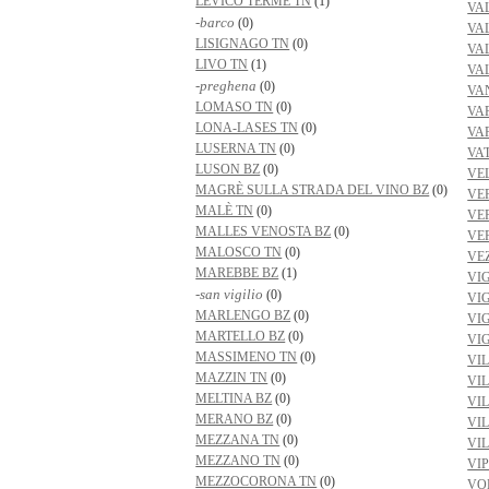
LEVICO TERME TN
(1)
VA
-barco
(0)
VA
LISIGNAGO TN
(0)
VA
LIVO TN
(1)
VAL
-preghena
(0)
VA
LOMASO TN
(0)
VA
LONA-LASES TN
(0)
VA
LUSERNA TN
(0)
VA
LUSON BZ
(0)
VE
MAGRÈ SULLA STRADA DEL VINO BZ
(0)
VE
MALÈ TN
(0)
VE
MALLES VENOSTA BZ
(0)
VE
MALOSCO TN
(0)
VE
MAREBBE BZ
(1)
VI
-san vigilio
(0)
VI
MARLENGO BZ
(0)
VI
MARTELLO BZ
(0)
VI
MASSIMENO TN
(0)
VI
MAZZIN TN
(0)
VI
MELTINA BZ
(0)
VI
MERANO BZ
(0)
VI
MEZZANA TN
(0)
VI
MEZZANO TN
(0)
VI
MEZZOCORONA TN
(0)
VO