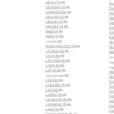
GIOVO TN
(0)
TI
GIUSTINO TN
(0)
TI
GLORENZA BZ
(0)
TI
GRAUNO TN
(0)
TIR
GRIGNO TN
(0)
TI
GRUMES TN
(0)
TO
IMER TN
(0)
TO
ISERA TN
(0)
TO
-cornalé
(0)
TR
IVANO-FRACENA TN
(0)
TR
LA VALLE BZ
(0)
TR
LACES BZ
(0)
-po
LAGUNDO BZ
(0)
-so
LAION BZ
(0)
-vi
LAIVES BZ
(0)
TR
-san giacomo
(0)
TR
LANA BZ
(0)
TU
LARDARO TN
(0)
TU
LASA BZ
(0)
UL
LASINO TN
(0)
VA
LAUREGNO BZ
(0)
VAL
LAVARONE TN
(0)
VA
LAVIS TN
(0)
VA