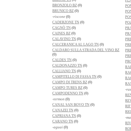
PL
BRONZOLO BZ
(0)
PO
BRUNICO BZ
(0)
PO
-riscone
(0)
PO
CADERZONE TN
(0)
PO
CAGNÒ TN
(0)
PR
CAINES BZ
(0)
PR
CALAVINO TN
(0)
PR
CALCERANICA AL LAGO TN
(0)
PR
CALDARO SULLA STRADA DEL VINO BZ
PR
(0)
PR
CALDES TN
(0)
PR
CALDONAZZO TN
(0)
RA
CALLIANO TN
(0)
RA
CAMPITELLO DI FASSA TN
(0)
RA
CAMPO DI TRENS BZ
(0)
RA
CAMPO TURES BZ
(0)
-ra
CAMPODENNO TN
(0)
RE
-termon
(0)
RE
CANAL SAN BOVO TN
(0)
RI
CANAZEI TN
(0)
RIO
CAPRIANA TN
(0)
-ma
CARANO TN
(0)
RI
-aguai
(0)
RO