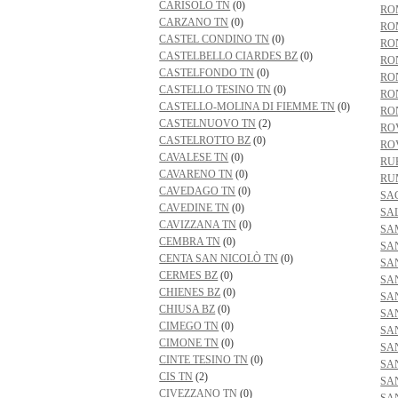
CARISOLO TN
(0)
RO
CARZANO TN
(0)
RO
CASTEL CONDINO TN
(0)
RO
CASTELBELLO CIARDES BZ
(0)
RO
CASTELFONDO TN
(0)
RO
CASTELLO TESINO TN
(0)
RO
CASTELLO-MOLINA DI FIEMME TN
(0)
RO
CASTELNUOVO TN
(2)
RO
CASTELROTTO BZ
(0)
RO
CAVALESE TN
(0)
RU
CAVARENO TN
(0)
RU
CAVEDAGO TN
(0)
SA
CAVEDINE TN
(0)
SA
CAVIZZANA TN
(0)
SA
CEMBRA TN
(0)
SA
CENTA SAN NICOLÒ TN
(0)
SA
CERMES BZ
(0)
SA
CHIENES BZ
(0)
SA
CHIUSA BZ
(0)
SA
CIMEGO TN
(0)
SA
CIMONE TN
(0)
SA
CINTE TESINO TN
(0)
SA
CIS TN
(2)
SA
CIVEZZANO TN
(0)