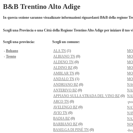
B&B Trentino Alto Adige
In questa sezione saranno visualizzate informazioni riguardanti B&B della regione Tr
Scegli una Provincia o una Città della Regione Trentino Alto Adige per iniziare il tuo v
Scegli una provincia:
Scegli un comune:
-
Bolzano
ALA TN
(1)
MO
-
Trento
ALBIANO TN
(0)
MO
ALDENO TN
(0)
MO
ALDINO BZ
(0)
MO
AMBLAR TN
(0)
MO
ANDALO TN
(1)
MO
ANDRIANO BZ
(0)
NA
ANTERIVO BZ
(0)
NA
APPIANO SULLA STRADA DEL VINO BZ
(0)
NA
ARCO TN
(0)
-po
AVELENGO BZ
(0)
NA
AVIO TN
(0)
NA
BADIA BZ
(0)
NA
BARBIANO BZ
(0)
NO
BASELGA DI PINÈ TN
(0)
-br